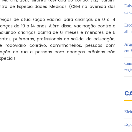
entro de Especialidades Médicas (CEM na avenida dos
Dalv
da C
rviços de atualização vacinal para crianças de 0 a 14
anças de 10 a 14 anos. Além disso, vacinação contra a
Esco
s, incluindo crianças acima de 6 meses e menores de 6
alim
tes, puérperas, profissionais da saúde, da educação,
Aruj
 rodoviário coletivo, caminhoneiros, pessoas com
em B
tuação de rua e pessoas com doenças crônicas não
speciais.
Com 
regi
C
Elei
Espo