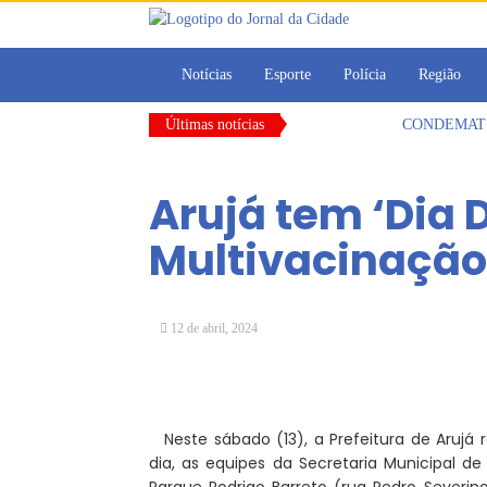
Notícias
Esporte
Polícia
Região
Últimas notícias
CONDEMAT+ e 
Dalvana Penh
Escola do Leg
Arujá tem ‘Dia D
Arujá promov
Com estratégi
Multivacinação
Vereadores Mi
12 de abril, 2024
Neste sábado (13), a Prefeitura de Arujá
dia, as equipes da Secretaria Municipal d
Parque Rodrigo Barreto (rua Pedro Severino