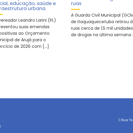
cial, educação, saúde e
ruas
fraestrutura urbana
A Guarda Civil Municipal (GC
ereador Leandro Larini (PL)
de Itaquaquecetuba retirou 
resentou suas emendas
ruas cerca de 1,5 mil unidades
positivas ao Orçamento
de drogas na última semana 
nicipal de Arujá para o
ercício de 2026 com […]
Rua Tsu
s