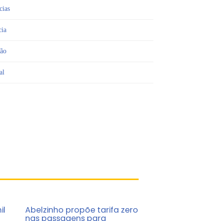
cias
cia
ião
al
il
Abelzinho propõe tarifa zero
nas passagens para