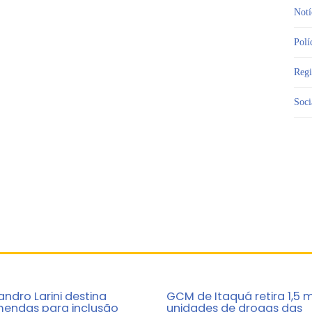
Notí
Polí
Reg
Soci
andro Larini destina
GCM de Itaquá retira 1,5 m
endas para inclusão
unidades de drogas das