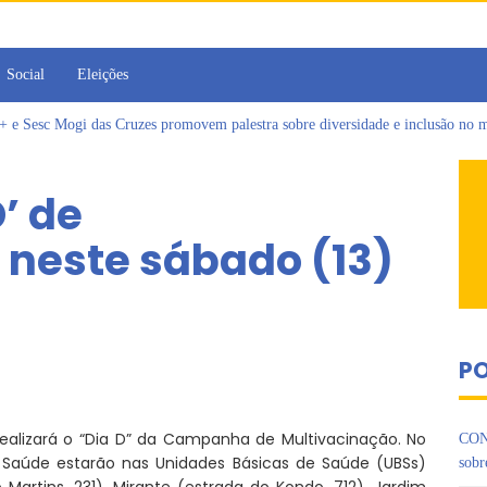
Social
Eleições
Sesc Mogi das Cruzes promovem palestra sobre diversidade e inclusão no m
a toma posse como vereadora durante sessão da Câmara de Arujá
islativo de Arujá entrega 1 tonelada de alimentos ao Fundo Social do municípi
’ de
e 2º encontro da Jornada de Conhecimento em Bem-Estar Animal no Parque do
as reforçadas de multivacinação, Arujá não registra casos de sarampo há 6 anos
 neste sábado (13)
rins iniciam jornada no Legislativo com participação em Sessão Simulada
PO
 realizará o “Dia D” da Campanha de Multivacinação. No
CON
e Saúde estarão nas Unidades Básicas de Saúde (UBSs)
sobr
 Martins, 231), Mirante (estrada do Kondo, 712), Jardim