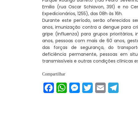
Emilia (rua Oscar Schiavon, 391) e no C
Expedicionários, 1255), das 08h às 16h.
Durante este período, serão oferecidos se
anos, imunização contra a dengue para cri
gripe (Influenza) para grupos prioritário
anos, pessoas com mais de 60 anos, gestan
das forças de segurança, do transporte
deficiência permanente, pessoas em si
transmissíveis e outras condições clínicas e
Compartilhar
Facebook
WhatsApp
Messenger
Twitter
Email
Telegram