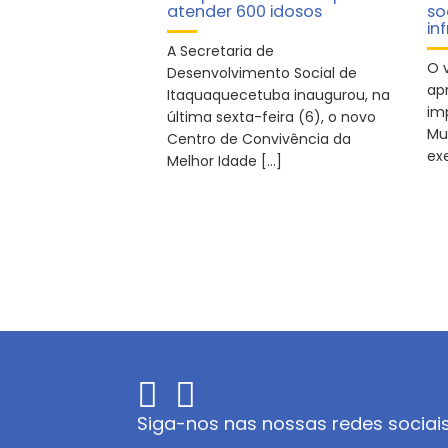
atender 600 idosos
so
in
A Secretaria de
O v
Desenvolvimento Social de
ap
Itaquaquecetuba inaugurou, na
im
última sexta-feira (6), o novo
Mu
Centro de Convivência da
ex
Melhor Idade […]
Siga-nos nas nossas redes sociai