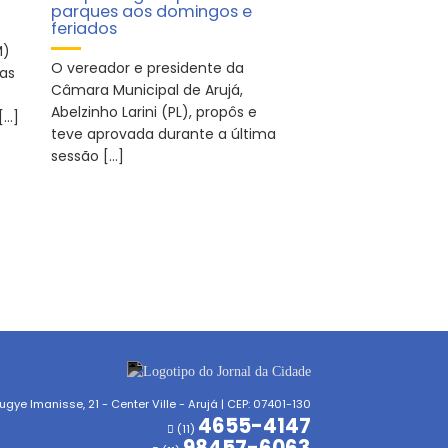
parques aos domingos e
feriados
M)
O vereador e presidente da
das
Câmara Municipal de Arujá,
Abelzinho Larini (PL), propôs e
[…]
teve aprovada durante a última
sessão […]
gye Imanisse, 21 - Center Ville - Arujá | CEP: 07401-130
4655-4147
(11)