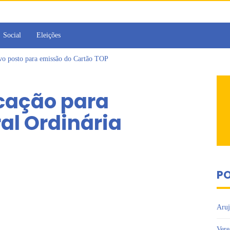
Social
Eleições
ovo posto para emissão do Cartão TOP
irins participam de Sessão Simulada na Câmara de Arujá
Sesc Mogi das Cruzes promovem palestra sobre diversidade e inclusão no m
ocação para
a toma posse como vereadora durante sessão da Câmara de Arujá
islativo de Arujá entrega 1 tonelada de alimentos ao Fundo Social do municípi
al Ordinária
e 2º encontro da Jornada de Conhecimento em Bem-Estar Animal no Parque do
PO
Aruj
Vere