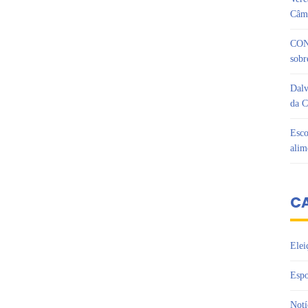
Câma
CON
sobr
Dalv
da C
Esco
alim
C
Elei
Espo
Notí