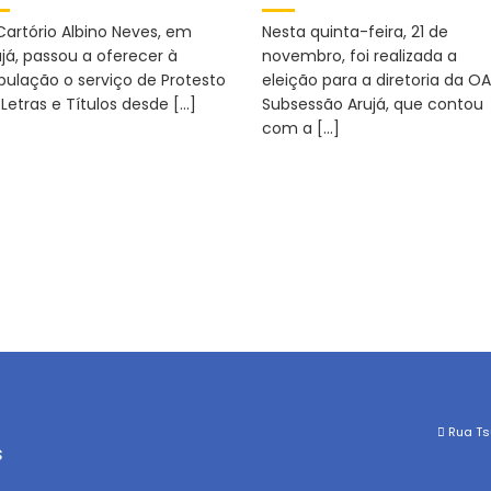
Cartório Albino Neves, em
Nesta quinta-feira, 21 de
ujá, passou a oferecer à
novembro, foi realizada a
pulação o serviço de Protesto
eleição para a diretoria da O
Letras e Títulos desde […]
Subsessão Arujá, que contou
com a […]
Rua Tsu
s