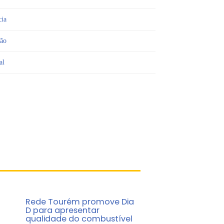
cia
ião
al
Rede Tourém promove Dia
D para apresentar
qualidade do combustível