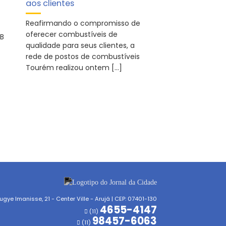
aos clientes
Reafirmando o compromisso de
oferecer combustíveis de
AB
qualidade para seus clientes, a
rede de postos de combustíveis
Tourém realizou ontem […]
gye Imanisse, 21 - Center Ville - Arujá | CEP: 07401-130
4655-4147
(11)
98457-6063
(11)