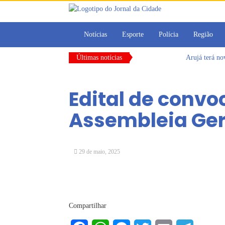
Notícias
Esporte
Polícia
Região
Últimas notícias
Arujá terá n
Vereadores M
CONDEMAT+ e 
Edital de conv
Dalvana Penh
Escola do Leg
Assembleia Ger
Arujá promov
29 de maio, 2025
Compartilhar