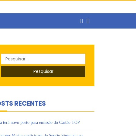
ercado de trabalho
Pesquisar
o
por:
s Ipês
STS RECENTES
á terá novo posto para emissão do Cartão TOP
adores Mirins participam de Sessão Simulada na