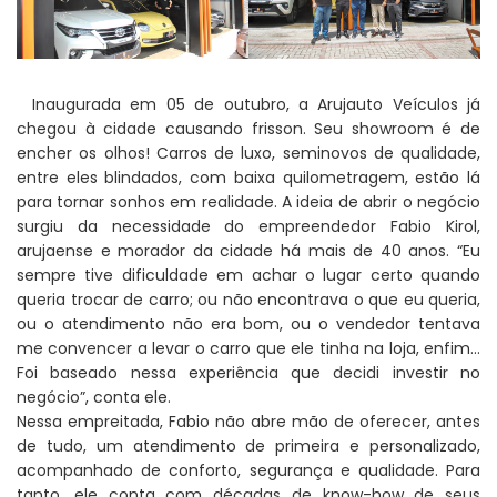
Inaugurada em 05 de outubro, a Arujauto Veículos já
chegou à cidade causando frisson. Seu showroom é de
encher os olhos! Carros de luxo, seminovos de qualidade,
entre eles blindados, com baixa quilometragem, estão lá
para tornar sonhos em realidade. A ideia de abrir o negócio
surgiu da necessidade do empreendedor Fabio Kirol,
arujaense e morador da cidade há mais de 40 anos. “Eu
sempre tive dificuldade em achar o lugar certo quando
queria trocar de carro; ou não encontrava o que eu queria,
ou o atendimento não era bom, ou o vendedor tentava
me convencer a levar o carro que ele tinha na loja, enfim…
Foi baseado nessa experiência que decidi investir no
negócio”, conta ele.
Nessa empreitada, Fabio não abre mão de oferecer, antes
de tudo, um atendimento de primeira e personalizado,
acompanhado de conforto, segurança e qualidade. Para
tanto, ele conta com décadas de know-how de seus