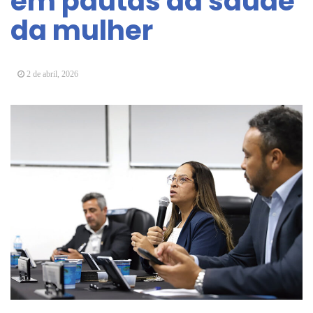
em pautas da saúde
Arujá promove 2º encontro da Jornada de
da mulher
Conhecimento em Bem-Estar Animal no Parque
dos Ipês
Arujá terá novo posto para emissão do Cartão
TOP
2 de abril, 2026