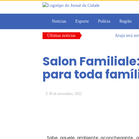
Notícias
Esporte
Polícia
Região
Últimas notícias
Arujá terá n
Vereadores M
CONDEMAT+ e 
Salon Familiale:
Dalvana Penh
Escola do Leg
para toda famíl
Arujá promov
30 de novembro, 2022
Sabe aquele ambiente aconchegante, 