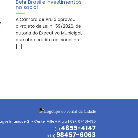
Behr Brasil e investimentos
no social
o
A Câmara de Arujá aprovou
e
o Projeto de Lei nº 59/2026, de
]
autoria do Executivo Municipal,
que abre crédito adicional no
[…]
gye Imanisse, 21 - Center Ville - Arujá | CEP: 07401-130
4655-4147
(11)
98457-6063
(11)