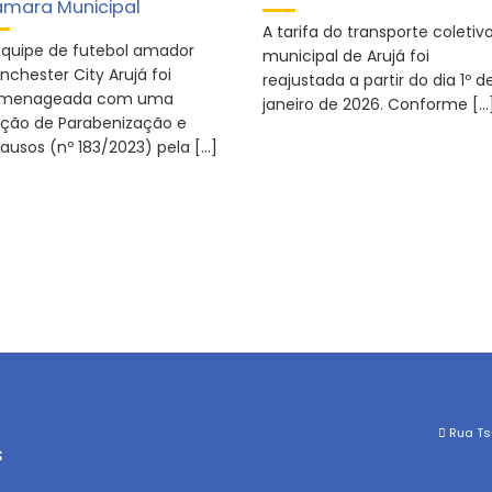
mara Municipal
A tarifa do transporte coletiv
equipe de futebol amador
municipal de Arujá foi
nchester City Arujá foi
reajustada a partir do dia 1º d
menageada com uma
janeiro de 2026. Conforme […
ção de Parabenização e
lausos (nº 183/2023) pela […]
Rua Tsu
s