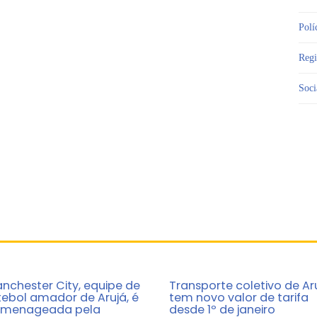
Polí
Reg
Soci
nchester City, equipe de
Transporte coletivo de Ar
tebol amador de Arujá, é
tem novo valor de tarifa
menageada pela
desde 1º de janeiro