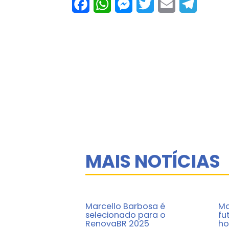
Facebook
WhatsApp
Messenger
Twitter
Email
Telegram
MAIS NOTÍCIAS
Marcello Barbosa é
Ma
selecionado para o
fu
RenovaBR 2025
ho