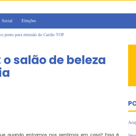
Social
Eleições
ovo posto para emissão do Cartão TOP
irins participam de Sessão Simulada na Câmara de Arujá
Sesc Mogi das Cruzes promovem palestra sobre diversidade e inclusão no m
 o salão de beleza
a toma posse como vereadora durante sessão da Câmara de Arujá
islativo de Arujá entrega 1 tonelada de alimentos ao Fundo Social do municípi
ia
e 2º encontro da Jornada de Conhecimento em Bem-Estar Animal no Parque do
PO
Aruj
que quando entramos nos sentimos em casa? Essa é
Vere