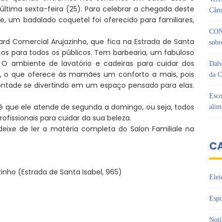
 última sexta-feira (25). Para celebrar a chegada deste
Câma
, um badalado coquetel foi oferecido para familiares,
CON
vard Comercial Arujazinho, que fica na Estrada de Santa
sobr
aços para todos os públicos. Tem barbearia, um fabuloso
O ambiente de lavatório e cadeiras para cuidar dos
Dalv
ds, o que oferece às mamães um conforto a mais, pois
da C
vontade se divertindo em um espaço pensado para elas.
Esco
e é que ele atende de segunda a domingo, ou seja, todos
alim
ofissionais para cuidar da sua beleza.
deixe de ler a matéria completa do Salon Familiale na
C
inho (Estrada de Santa Isabel, 965)
Elei
Espo
Notí