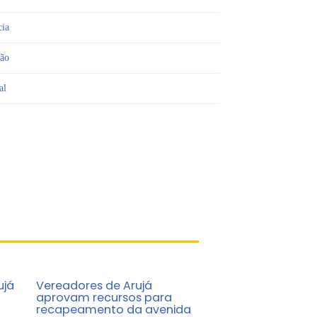
cia
ião
al
ujá
Vereadores de Arujá
aprovam recursos para
recapeamento da avenida