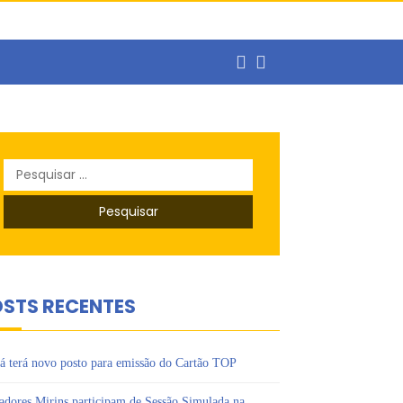
ercado de trabalho
Pesquisar
o
por:
s Ipês
STS RECENTES
á terá novo posto para emissão do Cartão TOP
adores Mirins participam de Sessão Simulada na