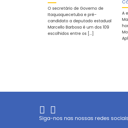
Câ
O secretário de Governo de
A 
Itaquaquecetuba e pré-
Ma
candidato a deputado estadual
ho
Marcello Barbosa é um dos 109
Mo
escolhidos entre os […]
Ap
Siga-nos nas nossas redes sociai