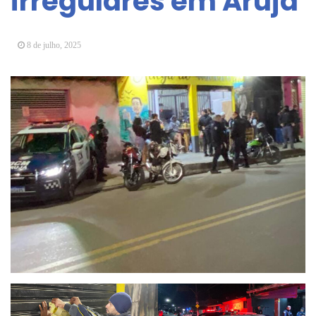
irregulares em Arujá
Arujá promove 2º encontro da Jornada de
Conhecimento em Bem-Estar Animal no Parque
dos Ipês
8 de julho, 2025
Arujá terá novo posto para emissão do Cartão
TOP