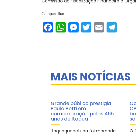
Comissão de Fiscalização Financeira e Orçam
Compartilhar
Facebook
WhatsApp
Messenger
Twitter
Email
Telegram
MAIS NOTÍCIAS
Grande público prestigia
Co
Paulo Betti em
CP
comemoração pelos 465
ba
anos de Itaquá
sa
Itaquaquecetuba foi marcada
O 