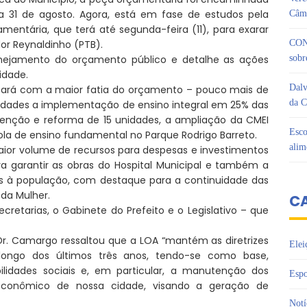
ia 31 de agosto. Agora, está em fase de estudos pela
Câma
mentária, que terá até segunda-feira (11), para exarar
or Reynaldinho (PTB).
CON
anejamento do orçamento público e detalhe as ações
sobr
cidade.
Dalv
icará com a maior fatia do orçamento – pouco mais de
da C
oridades a implementação de ensino integral em 25% das
enção e reforma de 15 unidades, a ampliação da CMEI
Esco
la de ensino fundamental no Parque Rodrigo Barreto.
alim
aior volume de recursos para despesas e investimentos
a garantir as obras do Hospital Municipal e também a
os à população, com destaque para a continuidade das
da Mulher.
C
etarias, o Gabinete do Prefeito e o Legislativo – que
r. Camargo ressaltou que a LOA “mantém as diretrizes
Elei
o longo dos últimos três anos, tendo-se como base,
ilidades sociais e, em particular, a manutenção dos
Espo
econômico de nossa cidade, visando a geração de
Notí