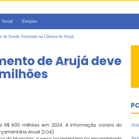
Social
Eleições
am de Sessão Simulada na Câmara de Arujá
 Cruzes promovem palestra sobre diversidade e inclusão no mercado de tra
omo vereadora durante sessão da Câmara de Arujá
mento de Arujá deve
ujá entrega 1 tonelada de alimentos ao Fundo Social do município
 da Jornada de Conhecimento em Bem-Estar Animal no Parque dos Ipês
 milhões
 emissão do Cartão TOP
PO
os R$ 600 milhões em 2024. A informação consta do
Aruj
 Orçamentária Anual (LOA).
ca do Município, a peça orçamentária foi encaminhada
Vere