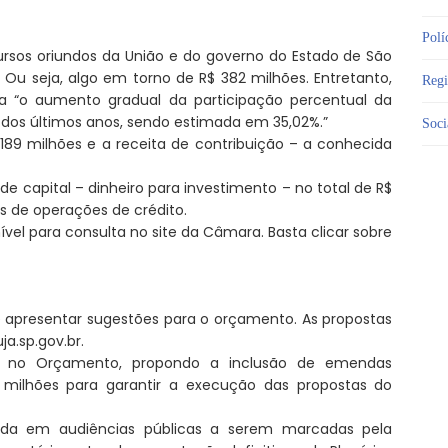
Polí
ecursos oriundos da União e do governo do Estado de São
Ou seja, algo em torno de R$ 382 milhões. Entretanto,
Reg
ta “o aumento gradual da participação percentual da
 dos últimos anos, sendo estimada em 35,02%.”
Soci
189 milhões e a receita de contribuição – a conhecida
e capital – dinheiro para investimento – no total de R$
s de operações de crédito.
vel para consulta no site da Câmara. Basta clicar sobre
e apresentar sugestões para o orçamento. As propostas
a.sp.gov.br.
r no Orçamento, propondo a inclusão de emendas
8 milhões para garantir a execução das propostas do
ida em audiências públicas a serem marcadas pela