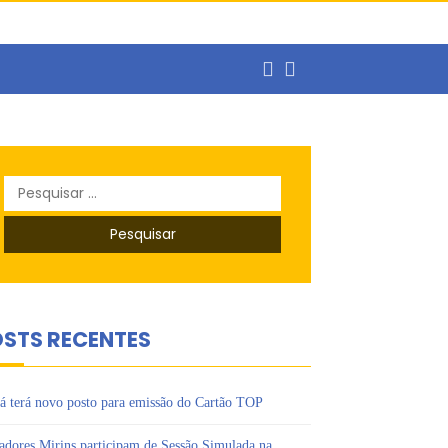
balho
Pesquisar
por:
STS RECENTES
á terá novo posto para emissão do Cartão TOP
adores Mirins participam de Sessão Simulada na