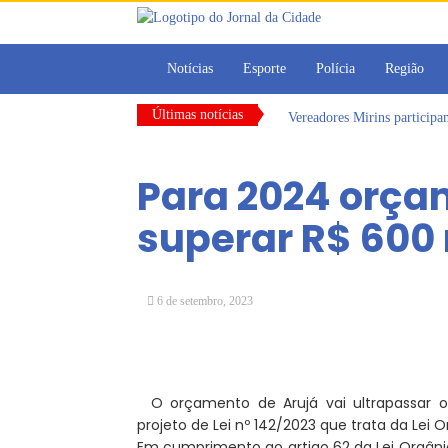
Notícias
Esporte
Polícia
Região
Últimas notícias
Vereadores Mirins particip
CONDEMAT+ e Sesc Mogi das
Dalvana Penha toma posse c
Para 2024 orça
Escola do Legislativo de Ar
Arujá promove 2º encontro
superar R$ 600
Arujá terá novo posto para
6 de setembro, 2023
O orçamento de Arujá vai ultrapassar 
projeto de Lei nº 142/2023 que trata da Lei
Em cumprimento ao artigo 62 da Lei Orgâni