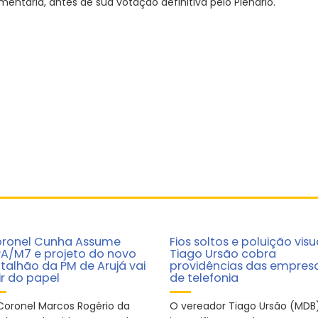
entária, antes de sua votação definitiva pelo Plenário.
ronel Cunha Assume
Fios soltos e poluição visu
A/M7 e projeto do novo
Tiago Ursão cobra
talhão da PM de Arujá vai
providências das empres
ir do papel
de telefonia
Coronel Marcos Rogério da
O vereador Tiago Ursão (MDB