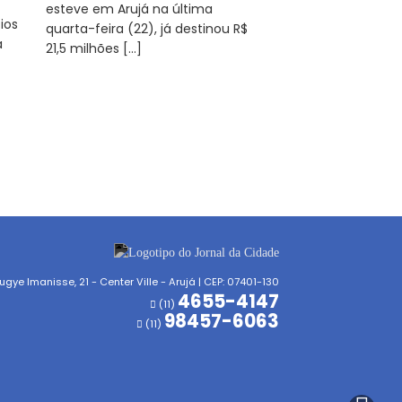
esteve em Arujá na última
ios
quarta-feira (22), já destinou R$
a
21,5 milhões […]
gye Imanisse, 21 - Center Ville - Arujá | CEP: 07401-130
4655-4147
(11)
98457-6063
(11)