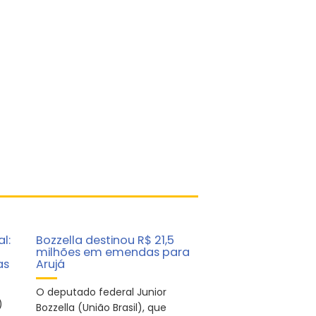
al:
Bozzella destinou R$ 21,5
milhões em emendas para
as
Arujá
O deputado federal Junior
)
Bozzella (União Brasil), que