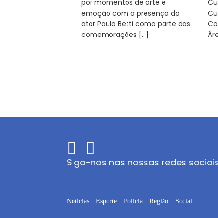
por momentos de arte e
Cu
emoção com a presença do
Cu
ator Paulo Betti como parte das
Co
comemorações […]
Ár
Siga-nos nas nossas redes sociai
Notícias
Esporte
Polícia
Região
Social