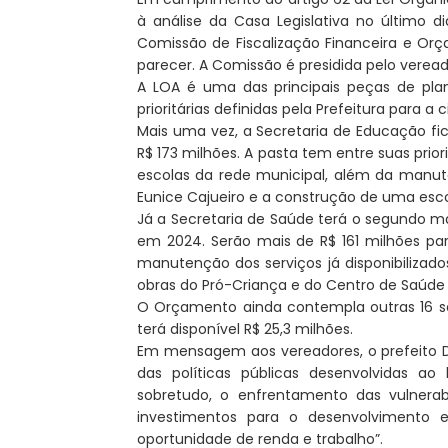
à análise da Casa Legislativa no último d
Comissão de Fiscalização Financeira e Orça
parecer. A Comissão é presidida pelo veread
A LOA é uma das principais peças de pl
prioritárias definidas pela Prefeitura para a 
Mais uma vez, a Secretaria de Educação f
R$ 173 milhões. A pasta tem entre suas pri
escolas da rede municipal, além da manut
Eunice Cajueiro e a construção de uma esco
Já a Secretaria de Saúde terá o segundo m
em 2024. Serão mais de R$ 161 milhões par
manutenção dos serviços já disponibilizad
obras do Pró-Criança e do Centro de Saúde 
O Orçamento ainda contempla outras 16 secr
terá disponível R$ 25,3 milhões.
Em mensagem aos vereadores, o prefeito D
das políticas públicas desenvolvidas a
sobretudo, o enfrentamento das vulnerab
investimentos para o desenvolvimento 
oportunidade de renda e trabalho”.