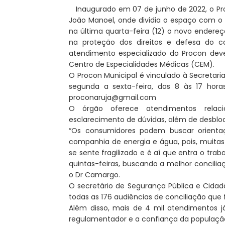
Inaugurado em 07 de junho de 2022, o Pro
João Manoel, onde dividia o espaço com o 
na última quarta-feira (12) o novo endere
na proteção dos direitos e defesa do c
atendimento especializado do Procon deve 
Centro de Especialidades Médicas (CEM).
O Procon Municipal é vinculado à Secretari
segunda a sexta-feira, das 8 às 17 hor
proconaruja@gmail.com
O órgão oferece atendimentos relaci
esclarecimento de dúvidas, além de desbloqu
“Os consumidores podem buscar orienta
companhia de energia e água, pois, muita
se sente fragilizado e é aí que entra o trab
quintas-feiras, buscando a melhor concilia
o Dr Camargo.
O secretário de Segurança Pública e Cidadã
todas as 176 audiências de conciliação que 
Além disso, mais de 4 mil atendimentos j
regulamentador e a confiança da população