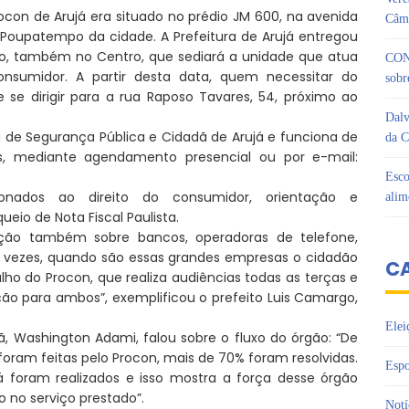
con de Arujá era situado no prédio JM 600, na avenida
Câma
Poupatempo da cidade. A Prefeitura de Arujá entregou
ço, também no Centro, que sediará a unidade que atua
CON
onsumidor. A partir desta data, quem necessitar do
sobr
se dirigir para a rua Raposo Tavares, 54, próximo ao
Dalv
a de Segurança Pública e Cidadã de Arujá e funciona de
da C
as, mediante agendamento presencial ou por e-mail:
Esco
onados ao direito do consumidor, orientação e
alim
eio de Nota Fiscal Paulista.
ção também sobre bancos, operadoras de telefone,
s vezes, quando são essas grandes empresas o cidadão
C
alho do Procon, que realiza audiências todas as terças e
ção para ambos”, exemplificou o prefeito Luis Camargo,
Elei
, Washington Adami, falou sobre o fluxo do órgão: “De
foram feitas pelo Procon, mais de 70% foram resolvidas.
Espo
á foram realizados e isso mostra a força desse órgão
 no serviço prestado”.
Notí