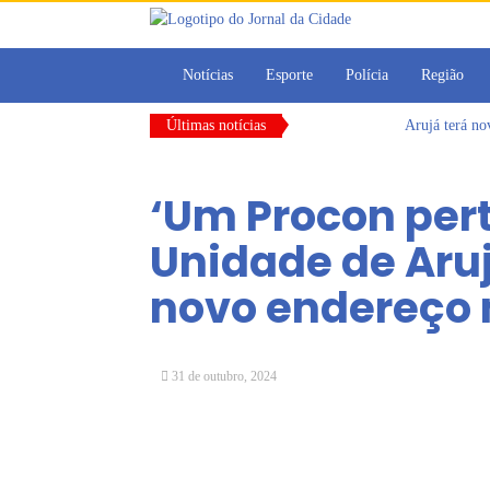
Notícias
Esporte
Polícia
Região
Últimas notícias
Arujá terá n
Vereadores M
CONDEMAT+ e 
‘Um Procon pert
Dalvana Penh
Escola do Leg
Unidade de Aru
Arujá promov
novo endereço 
31 de outubro, 2024