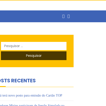
ercado de trabalho
Pesquisar
o
por:
s Ipês
STS RECENTES
á terá novo posto para emissão do Cartão TOP
adores Mirins participam de Sessão Simulada na