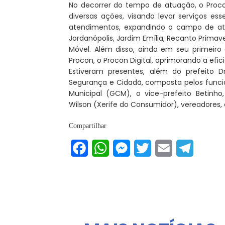
No decorrer do tempo de atuação, o Procon
diversas ações, visando levar serviços e
atendimentos, expandindo o campo de atu
Jordanópolis, Jardim Emília, Recanto Primav
Móvel. Além disso, ainda em seu primeir
Procon, o Procon Digital, aprimorando a ef
Estiveram presentes, além do prefeito 
Segurança e Cidadã, composta pelos funcion
Municipal (GCM), o vice-prefeito Betinho
Wilson (Xerife do Consumidor), vereadores, 
Compartilhar
Facebook
WhatsApp
Messenger
Twitter
Email
Telegram