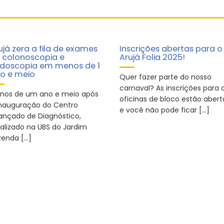
ujá zera a fila de exames
Inscrições abertas para o
 colonoscopia e
Arujá Folia 2025!
doscopia em menos de 1
o e meio
Quer fazer parte do nosso
carnaval? As inscrições para 
nos de um ano e meio após
oficinas de bloco estão abert
inauguração do Centro
e você não pode ficar […]
ançado de Diagnóstico,
calizado na UBS do Jardim
zenda […]