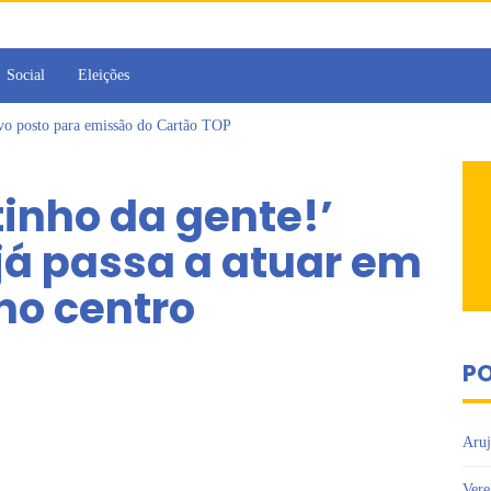
Social
Eleições
ovo posto para emissão do Cartão TOP
irins participam de Sessão Simulada na Câmara de Arujá
Sesc Mogi das Cruzes promovem palestra sobre diversidade e inclusão no m
inho da gente!’
a toma posse como vereadora durante sessão da Câmara de Arujá
islativo de Arujá entrega 1 tonelada de alimentos ao Fundo Social do municípi
já passa a atuar em
e 2º encontro da Jornada de Conhecimento em Bem-Estar Animal no Parque do
no centro
PO
Aruj
Vere