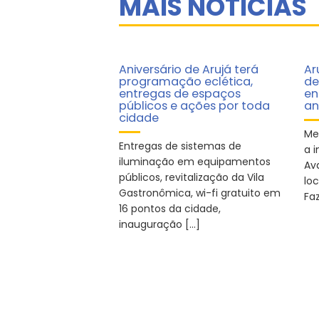
MAIS NOTÍCIAS
Aniversário de Arujá terá
Ar
programação eclética,
de
entregas de espaços
en
públicos e ações por toda
an
cidade
Me
Entregas de sistemas de
a 
iluminação em equipamentos
Av
públicos, revitalização da Vila
lo
Gastronômica, wi-fi gratuito em
Fa
16 pontos da cidade,
inauguração […]