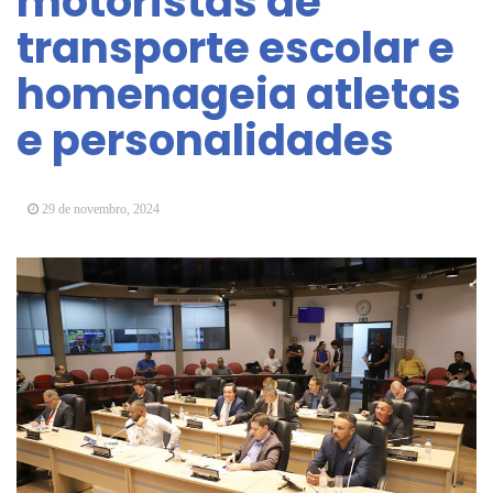
motoristas de
Vereadores Mirins iniciam jornada no Legislativo
transporte escolar e
com participação em Sessão Simulada
homenageia atletas
CONDEMAT+ e Sesc Mogi das Cruzes
promovem palestra sobre diversidade e inclusão no
e personalidades
mercado de trabalho
29 de novembro, 2024