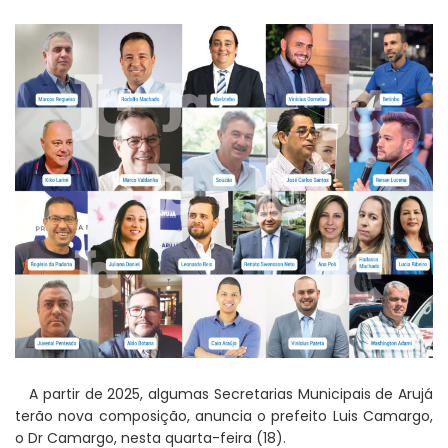
CONDEMAT+ e Sesc Mogi das Cruzes
promovem palestra sobre diversidade e inclusão no
mercado de trabalho
Dalvana Penha toma posse como vereadora
durante sessão da Câmara de Arujá
A partir de 2025, algumas Secretarias Municipais de Arujá
terão nova composição, anuncia o prefeito Luis Camargo,
o Dr Camargo, nesta quarta-feira (18).