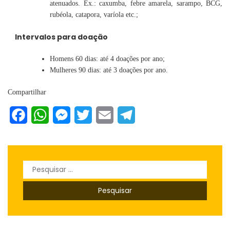
atenuados. Ex.: caxumba, febre amarela, sarampo, BCG,
rubéola, catapora, varíola etc.;
Intervalos para doação
Homens 60 dias: até 4 doações por ano;
Mulheres 90 dias: até 3 doações por ano.
Compartilhar
Facebook
WhatsApp
Messenger
Twitter
Email
Telegram
Pesquisar
por: