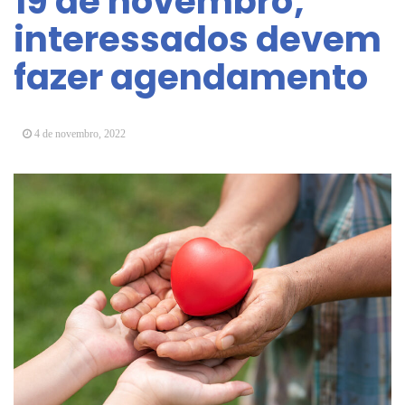
19 de novembro;
Arujá promove 2º encontro da Jornada de
interessados devem
Conhecimento em Bem-Estar Animal no Parque
dos Ipês
fazer agendamento
Arujá terá novo posto para emissão do Cartão
TOP
4 de novembro, 2022