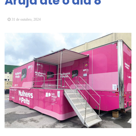
Arujá até o dia 8
Arujá promove 2º encontro da Jornada de
Conhecimento em Bem-Estar Animal no Parque
dos Ipês
31 de outubro, 2024
Arujá terá novo posto para emissão do Cartão
TOP