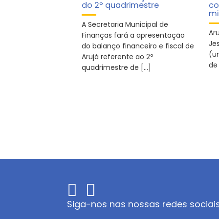
do 2º quadrimestre
co
mi
A Secretaria Municipal de
Ar
Finanças fará a apresentação
Je
do balanço financeiro e fiscal de
(u
Arujá referente ao 2º
de 
quadrimestre de […]
Siga-nos nas nossas redes sociai