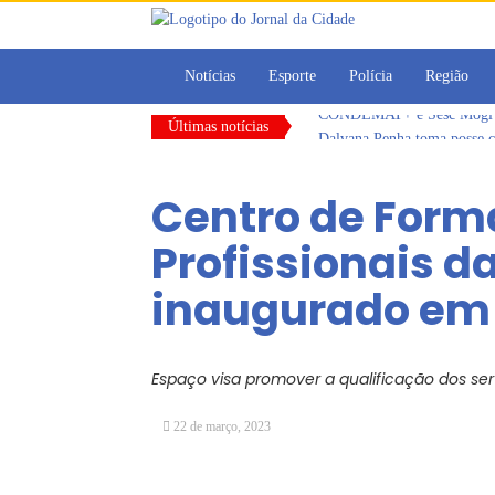
Notícias
Esporte
Polícia
Região
Últimas notícias
Dalvana Penha toma posse c
Escola do Legislativo de Ar
Arujá promove 2º encontro
Centro de Form
Com estratégias reforçadas 
Vereadores Mirins iniciam 
Profissionais d
CONDEMAT+ e Sesc Mogi das
inaugurado em
Espaço visa promover a qualificação dos se
22 de março, 2023