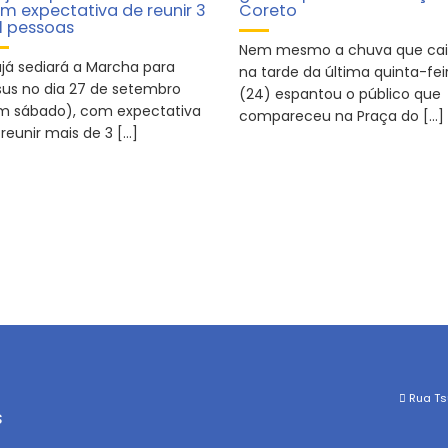
m expectativa de reunir 3
Coreto
l pessoas
Nem mesmo a chuva que ca
ujá sediará a Marcha para
na tarde da última quinta-fei
sus no dia 27 de setembro
(24) espantou o público que
m sábado), com expectativa
compareceu na Praça do […]
reunir mais de 3 […]
Rua Tsu
s