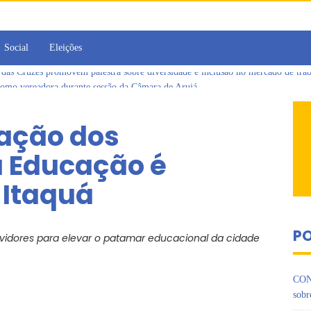
Social
Eleições
omo vereadora durante sessão da Câmara de Arujá
ujá entrega 1 tonelada de alimentos ao Fundo Social do município
 da Jornada de Conhecimento em Bem-Estar Animal no Parque dos Ipês
ação dos
de multivacinação, Arujá não registra casos de sarampo há 6 anos
jornada no Legislativo com participação em Sessão Simulada
a Educação é
 Cruzes promovem palestra sobre diversidade e inclusão no mercado de tra
 Itaquá
PO
rvidores para elevar o patamar educacional da cidade
CON
sobr