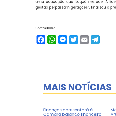
uma educação que Itaquá merece. A lide
gestão perpassam gerações”, finalizou o pre
Compartilhar
Facebook
WhatsApp
Messenger
Twitter
Email
Telegram
MAIS NOTÍCIAS
Finanças apresentará à
Ma
Câmara balanço financeiro
Ar