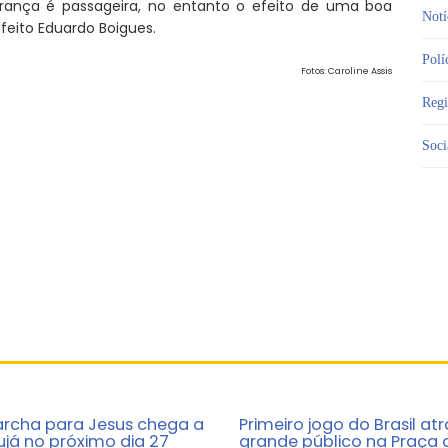
rança é passageira, no entanto o efeito de uma boa
Notí
feito Eduardo Boigues.
Polí
Fotos: Caroline Assis
Reg
Soci
rcha para Jesus chega a
Primeiro jogo do Brasil atr
ujá no próximo dia 27
grande público na Praça 