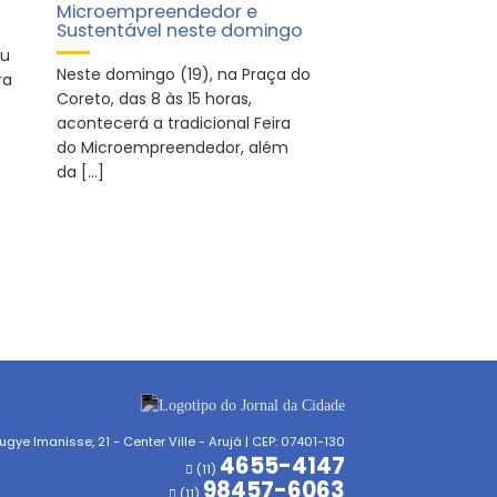
Microempreendedor e
Sustentável neste domingo
iu
Neste domingo (19), na Praça do
ra
Coreto, das 8 às 15 horas,
acontecerá a tradicional Feira
do Microempreendedor, além
da […]
gye Imanisse, 21 - Center Ville - Arujá | CEP: 07401-130
4655-4147
(11)
98457-6063
(11)