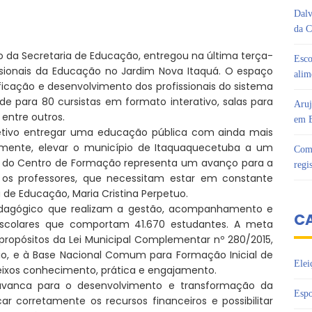
Dalv
da C
o da Secretaria de Educação, entregou na última terça-
Esco
ssionais da Educação no Jardim Nova Itaquá. O espaço
alim
ficação e desenvolvimento dos profissionais do sistema
e para 80 cursistas em formato interativo, salas para
Aruj
entre outros.
em B
jetivo entregar uma educação pública com ainda mais
emente, elevar o município de Itaquaquecetuba a um
Com 
o do Centro de Formação representa um avanço para a
regi
 os professores, que necessitam estar em constante
a de Educação, Maria Cristina Perpetuo.
pedagógico que realizam a gestão, acompanhamento e
C
 escolares que comportam 41.670 estudantes. A meta
propósitos da Lei Municipal Complementar nº 280/2015,
rio, e à Base Nacional Comum para Formação Inicial de
Elei
eixos conhecimento, prática e engajamento.
vanca para o desenvolvimento e transformação da
Espo
car corretamente os recursos financeiros e possibilitar