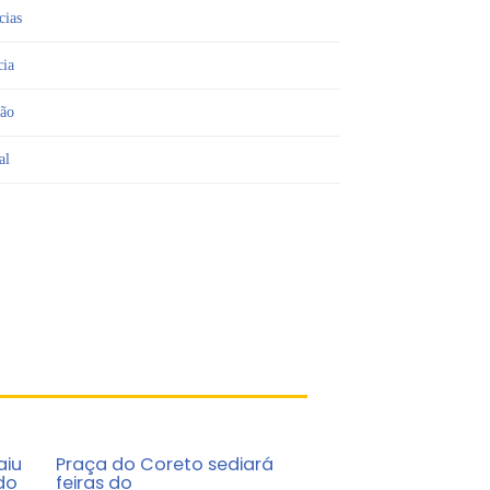
cias
cia
ião
al
aiu
Praça do Coreto sediará
do
feiras do