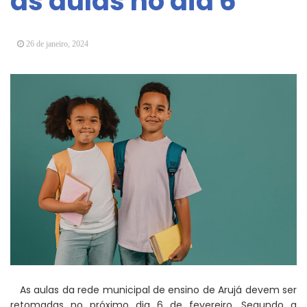
às aulas no dia 6
Arujá promove 2º encontro da Jornada de
Conhecimento em Bem-Estar Animal no Parque
dos Ipês
26 de janeiro, 2024
Arujá terá novo posto para emissão do Cartão
TOP
As aulas da rede municipal de ensino de Arujá devem ser
retomadas no próximo dia 6 de fevereiro. Segundo a