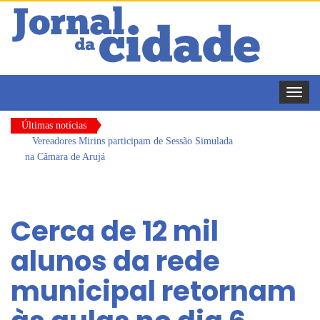
Toggle
naviga
Últimas notícias
Vereadores Mirins participam de Sessão Simulada
na Câmara de Arujá
CONDEMAT+ e Sesc Mogi das Cruzes
promovem palestra sobre diversidade e inclusão no
Cerca de 12 mil
mercado de trabalho
Dalvana Penha toma posse como vereadora
alunos da rede
durante sessão da Câmara de Arujá
municipal retornam
Escola do Legislativo de Arujá entrega 1 tonelada
de alimentos ao Fundo Social do município