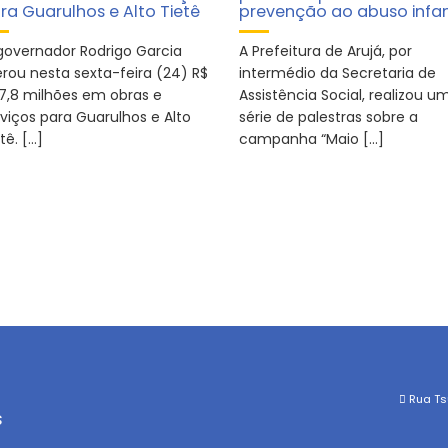
ra Guarulhos e Alto Tietê
prevenção ao abuso infan
governador Rodrigo Garcia
A Prefeitura de Arujá, por
erou nesta sexta-feira (24) R$
intermédio da Secretaria de
7,8 milhões em obras e
Assistência Social, realizou u
rviços para Guarulhos e Alto
série de palestras sobre a
tê. […]
campanha “Maio […]
Rua Tsu
s