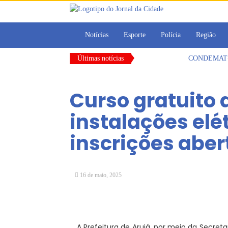
Notícias
Esporte
Polícia
Região
Últimas notícias
CONDEMAT+ e 
Dalvana Penh
Escola do Leg
Curso gratuito 
Arujá promov
Com estratégi
instalações elé
Vereadores Mi
inscrições aber
16 de maio, 2025
A Prefeitura de Arujá, por meio da Secre