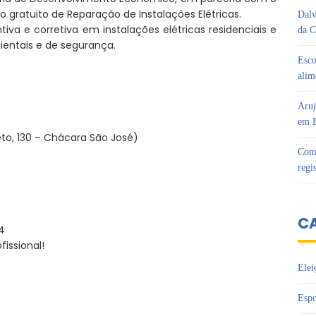
so gratuito de Reparação de Instalações Elétricas.
Dalv
a e corretiva em instalações elétricas residenciais e
da C
ientais e de segurança.
Esco
alim
Aruj
em B
reto, 130 – Chácara São José)
Com 
regi
C
4
fissional!
Elei
Espo