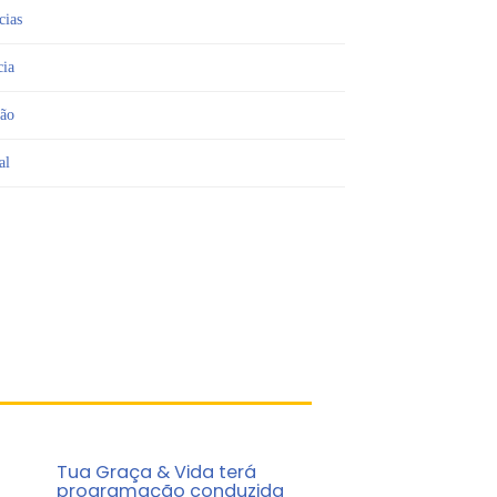
cias
cia
ião
al
Tua Graça & Vida terá
programação conduzida