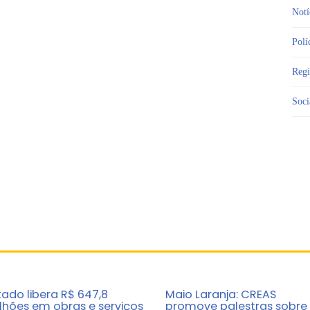
Notí
Polí
Reg
Soci
tado libera R$ 647,8
Maio Laranja: CREAS
lhões em obras e serviços
promove palestras sobre