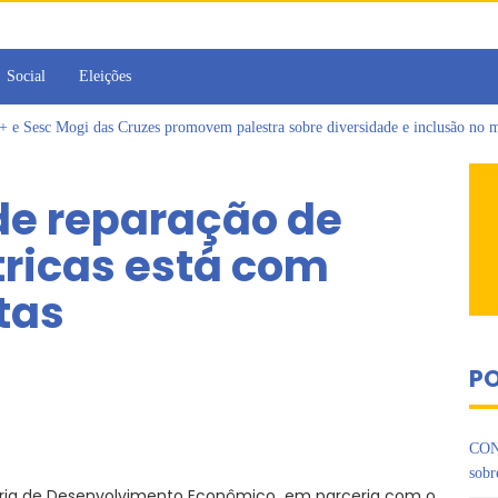
Social
Eleições
Sesc Mogi das Cruzes promovem palestra sobre diversidade e inclusão no m
a toma posse como vereadora durante sessão da Câmara de Arujá
islativo de Arujá entrega 1 tonelada de alimentos ao Fundo Social do municípi
de reparação de
e 2º encontro da Jornada de Conhecimento em Bem-Estar Animal no Parque do
as reforçadas de multivacinação, Arujá não registra casos de sarampo há 6 anos
tricas está com
rins iniciam jornada no Legislativo com participação em Sessão Simulada
tas
PO
CON
sobr
taria de Desenvolvimento Econômico, em parceria com o