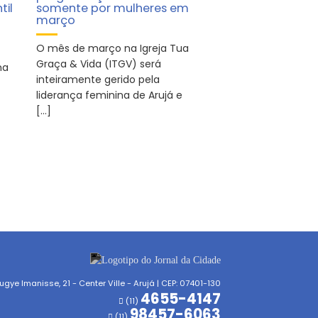
til
somente por mulheres em
março
O mês de março na Igreja Tua
Graça & Vida (ITGV) será
ma
inteiramente gerido pela
liderança feminina de Arujá e
[…]
gye Imanisse, 21 - Center Ville - Arujá | CEP: 07401-130
4655-4147
(11)
98457-6063
(11)