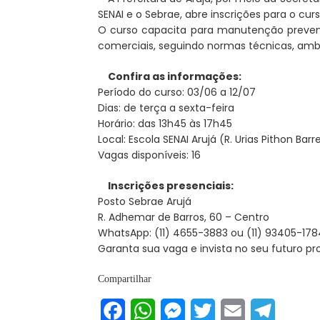
SENAI e o Sebrae, abre inscrições para o cur
O curso capacita para manutenção preventiv
comerciais, seguindo normas técnicas, amb
Confira as informações:
Período do curso: 03/06 a 12/07
Dias: de terça a sexta-feira
Horário: das 13h45 às 17h45
Local: Escola SENAI Arujá (R. Urias Pithon Bar
Vagas disponíveis: 16
Inscrições presenciais:
Posto Sebrae Arujá
R. Adhemar de Barros, 60 – Centro
WhatsApp: (11) 4655-3883 ou (11) 93405-178
Garanta sua vaga e invista no seu futuro pro
Compartilhar
Facebook
WhatsApp
Messenger
Twitter
Email
Telegram