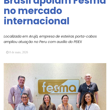
Brasil apoiam Fesma
Arujá promove 2º encontro da Jornada de
no mercado
Conhecimento em Bem-Estar Animal no Parque
dos Ipês
internacional
Arujá terá novo posto para emissão do Cartão
TOP
Localizada em Arujá, empresa de esteiras porta-cabos
ampliou atuação no Peru com auxílio do PEIEX
8 de maio, 2026