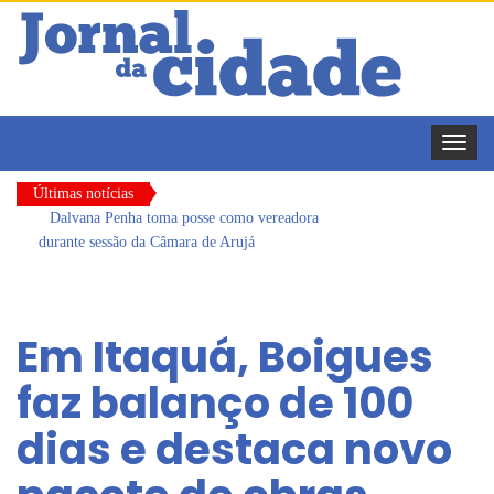
Toggle
naviga
Últimas notícias
Dalvana Penha toma posse como vereadora
durante sessão da Câmara de Arujá
Escola do Legislativo de Arujá entrega 1 tonelada
de alimentos ao Fundo Social do município
Em Itaquá, Boigues
Arujá promove 2º encontro da Jornada de
faz balanço de 100
Conhecimento em Bem-Estar Animal no Parque
dos Ipês
dias e destaca novo
Com estratégias reforçadas de multivacinação,
Arujá não registra casos de sarampo há 6 anos