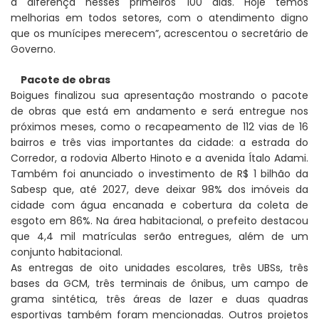
a diferença nesses primeiros 100 dias. Hoje temos
melhorias em todos setores, com o atendimento digno
que os munícipes merecem”, acrescentou o secretário de
Governo.
Pacote de obras
Boigues finalizou sua apresentação mostrando o pacote
de obras que está em andamento e será entregue nos
próximos meses, como o recapeamento de 112 vias de 16
bairros e três vias importantes da cidade: a estrada do
Corredor, a rodovia Alberto Hinoto e a avenida Ítalo Adami.
Também foi anunciado o investimento de R$ 1 bilhão da
Sabesp que, até 2027, deve deixar 98% dos imóveis da
cidade com água encanada e cobertura da coleta de
esgoto em 86%. Na área habitacional, o prefeito destacou
que 4,4 mil matrículas serão entregues, além de um
conjunto habitacional.
As entregas de oito unidades escolares, três UBSs, três
bases da GCM, três terminais de ônibus, um campo de
grama sintética, três áreas de lazer e duas quadras
esportivas também foram mencionadas. Outros projetos