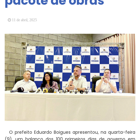
pacote de obras
Vereadores Mirins iniciam jornada no Legislativo
com participação em Sessão Simulada
11 de abril, 2025
CONDEMAT+ e Sesc Mogi das Cruzes
promovem palestra sobre diversidade e inclusão no
mercado de trabalho
O prefeito Eduardo Boigues apresentou, na quarta-feira
(9), um balanço dos 100 primeiros dias de governo em