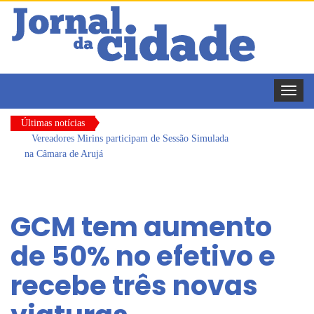
Toggle
naviga
Últimas notícias
Vereadores Mirins participam de Sessão Simulada
na Câmara de Arujá
CONDEMAT+ e Sesc Mogi das Cruzes
promovem palestra sobre diversidade e inclusão no
GCM tem aumento
mercado de trabalho
Dalvana Penha toma posse como vereadora
de 50% no efetivo e
durante sessão da Câmara de Arujá
recebe três novas
Escola do Legislativo de Arujá entrega 1 tonelada
de alimentos ao Fundo Social do município