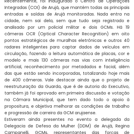
Recentemente, foi inaugurado o Centro de Operações
Integradas (COI) de Arujá, que mantém todas as principais
entradas e saídas de Arujá monitoradas. Nada entra na
cidade, nem sai dela, sem que tudo seja registrado e
analisado por um policial militar e dois GCMs. Há 19
câmeras OCR (Optical Character Recognition) em oito
pontos estratégicos de muralhas eletrônicas e outros 40
radares inteligentes para captar dados de veículos em
circulação, fazendo a leitura automática de placas, cor e
modelo e mais 130 câmeras nas vias com inteligência
artificial, reconhecimento por metadados e facial, além
das que estão sendo incorporadas, totalizando hoje mais
de 400 câmeras. Vale destacar ainda que o projeto de
reestruturação da Guarda, que é de autoria do Executivo,
também já foi aprovado em primeira discussão e votação
na Câmara Municipal, que tem dado todo o apoio à
propositura, e objetiva melhorar as condições de trabalho
e progressão de carreira da GCM arujaense.
Estiveram ainda presentes no evento a delegada da
Delegacia de Defesa da Mulher (DDM) de Arujá, Regina
Campanelli, GCMs, representantes das forças de