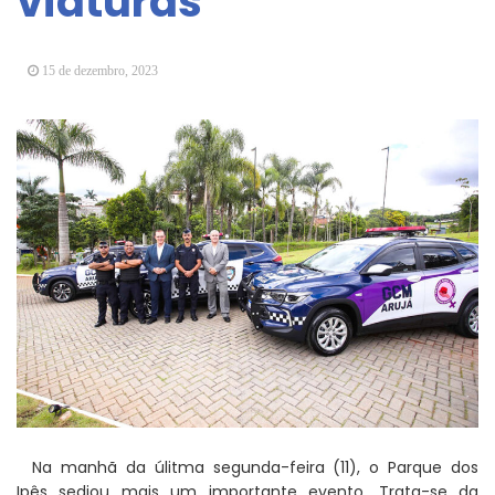
viaturas
Arujá promove 2º encontro da Jornada de
Conhecimento em Bem-Estar Animal no Parque
dos Ipês
15 de dezembro, 2023
Arujá terá novo posto para emissão do Cartão
TOP
Na manhã da úlitma segunda-feira (11), o Parque dos
Ipês sediou mais um importante evento. Trata-se da