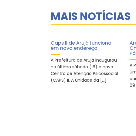
MAIS NOTÍCIAS
Caps II de Arujá funciona
Ar
em novo endereço
Ch
Pá
A Prefeitura de Arujá inaugurou
A 
no último sábado (16) o novo
um
Centro de Atenção Psicossocial
par
(CAPS) II. A unidade da […]
09