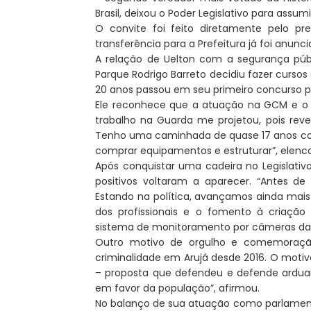
Brasil, deixou o Poder Legislativo para assu
O convite foi feito diretamente pelo pr
transferência para a Prefeitura já foi anunc
A relação de Uelton com a segurança púb
Parque Rodrigo Barreto decidiu fazer cursos
20 anos passou em seu primeiro concurso p
Ele reconhece que a atuação na GCM e o a
trabalho na Guarda me projetou, pois re
Tenho uma caminhada de quase 17 anos c
comprar equipamentos e estruturar”, elenc
Após conquistar uma cadeira no Legislativo
positivos voltaram a aparecer. “Antes de 
Estando na política, avançamos ainda mais
dos profissionais e o fomento à criaçã
sistema de monitoramento por câmeras da
Outro motivo de orgulho e comemoração
criminalidade em Arujá desde 2016. O motiv
– proposta que defendeu e defende arduam
em favor da população”, afirmou.
No balanço de sua atuação como parlamenta