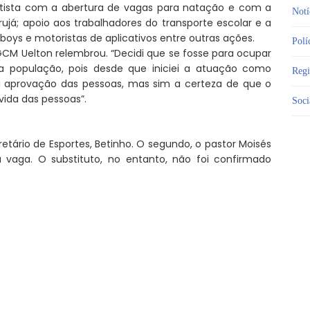
tista com a abertura de vagas para natação e com a
Notí
ujá; apoio aos trabalhadores do transporte escolar e a
ys e motoristas de aplicativos entre outras ações.
Polí
CM Uelton relembrou. “Decidi que se fosse para ocupar
 a população, pois desde que iniciei a atuação como
Reg
ou aprovação das pessoas, mas sim a certeza de que o
ida das pessoas”.
Soci
retário de Esportes, Betinho. O segundo, o pastor Moisés
 vaga. O substituto, no entanto, não foi confirmado