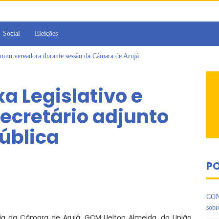
Social
Eleições
omo vereadora durante sessão da Câmara de Arujá
ujá entrega 1 tonelada de alimentos ao Fundo Social do município
 da Jornada de Conhecimento em Bem-Estar Animal no Parque dos Ipês
a Legislativo e
de multivacinação, Arujá não registra casos de sarampo há 6 anos
jornada no Legislativo com participação em Sessão Simulada
cretário adjunto
 Cruzes promovem palestra sobre diversidade e inclusão no mercado de tra
ública
PO
CON
sobr
ia da Câmara de Arujá, GCM Uelton Almeida, do União