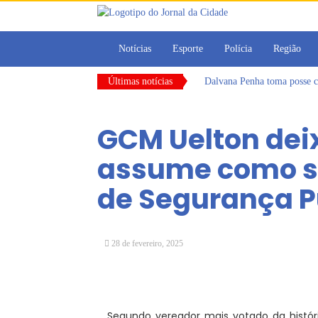
Notícias
Esporte
Polícia
Região
Últimas notícias
Dalvana Penha toma posse c
Escola do Legislativo de Ar
Arujá promove 2º encontro
GCM Uelton deix
Com estratégias reforçadas 
Vereadores Mirins iniciam 
assume como se
CONDEMAT+ e Sesc Mogi das
de Segurança P
28 de fevereiro, 2025
Segundo vereador mais votado da histór