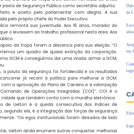
mir pasta de Segurança Pública como secretário adjunto.
Dalv
efeito e aceito pelo parlamentar com alegria. A sua
da C
iada pelo próprio chefe do Poder Executivo.
lica remonta sua juventude. Aos 16 anos, morador do
Esco
 que o levassem ao trabalho profissional nesta área. Aos
alim
úblico.
poio da tropa foram a alavanca para sua eleição. “O
Aruj
vertemos um quadro de quase extinção da corporação.
em B
omo GCM e conseguimos dar uma virada: armar a GCM,
ou.
Com 
, a pauta da segurança foi fortalecida e os resultados
regi
concorrer já recorri à política para melhorar a GCM.
 com a aprovação do Plano de Carreira e a valorização
o Comando de Operações Integradas (COI)”. COI é o
C
 cidade que também conta com a muralha eletrônica.
 de Uelton é a queda consecutiva dos índices de
o, segundo ele, é a integração das forças de segurança
Elei
ente. “Os egos institucionais foram deixados de lado
Espo
r, Uelton ainda enumera outras conquistas: melhorias