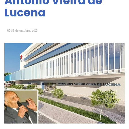
Antonio Vieira de
Arujá promove 2º encontro da Jornada de
Lucena
Conhecimento em Bem-Estar Animal no Parque
dos Ipês
Arujá terá novo posto para emissão do Cartão
TOP
31 de outubro, 2024