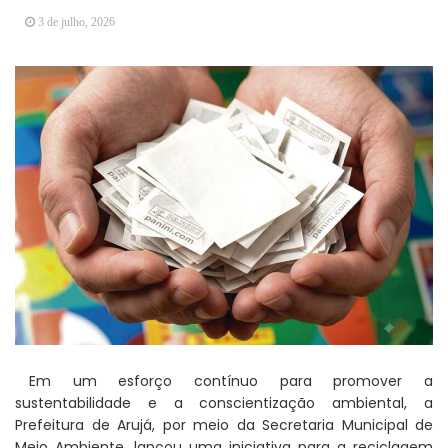
Vereadores Mirins iniciam jornada no Legislativo
3 de julho, 2026
com participação em Sessão Simulada
CONDEMAT+ e Sesc Mogi das Cruzes
promovem palestra sobre diversidade e inclusão no
mercado de trabalho
Em um esforço contínuo para promover a
sustentabilidade e a conscientização ambiental, a
Prefeitura de Arujá, por meio da Secretaria Municipal de
Meio Ambiente, lançou uma iniciativa para a reciclagem