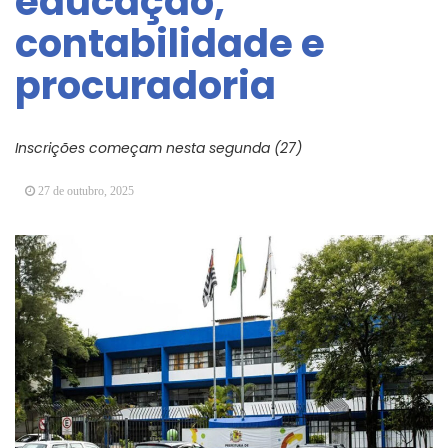
educação,
Arujá promove 2º encontro da Jornada de
contabilidade e
Conhecimento em Bem-Estar Animal no Parque
dos Ipês
procuradoria
Arujá terá novo posto para emissão do Cartão
TOP
Inscrições começam nesta segunda (27)
27 de outubro, 2025