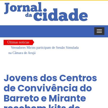
Toggle
naviga
Últimas notícias
Vereadores Mirins participam de Sessão Simulada
na Câmara de Arujá
CONDEMAT+ e Sesc Mogi das Cruzes
promovem palestra sobre diversidade e inclusão no
Jovens dos Centros
mercado de trabalho
Dalvana Penha toma posse como vereadora
de Convivência do
durante sessão da Câmara de Arujá
Barreto e Mirante
Escola do Legislativo de Arujá entrega 1 tonelada
de alimentos ao Fundo Social do município