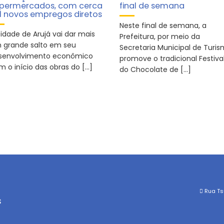
permercados, com cerca
final de semana
l novos empregos diretos
Neste final de semana, a
cidade de Arujá vai dar mais
Prefeitura, por meio da
 grande salto em seu
Secretaria Municipal de Turis
senvolvimento econômico
promove o tradicional Festiva
m o início das obras do […]
do Chocolate de […]
Rua Tsu
s