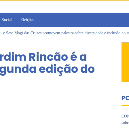
Social
Eleições
Sesc Mogi das Cruzes promovem palestra sobre diversidade e inclusão no m
a toma posse como vereadora durante sessão da Câmara de Arujá
islativo de Arujá entrega 1 tonelada de alimentos ao Fundo Social do municípi
rdim Rincão é a
e 2º encontro da Jornada de Conhecimento em Bem-Estar Animal no Parque do
as reforçadas de multivacinação, Arujá não registra casos de sarampo há 6 anos
egunda edição do
rins iniciam jornada no Legislativo com participação em Sessão Simulada
PO
CON
sobr