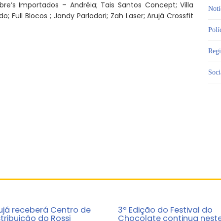
re’s Importados – Andréia; Tais Santos Concept; Villa
Notí
 Full Blocos ; Jandy Parladori; Zah Laser; Arujá Crossfit
Polí
Reg
Soci
ujá receberá Centro de
3ª Edição do Festival do
stribuição do Rossi
Chocolate continua nest