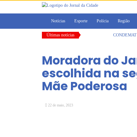
Notícias
Esporte
Polícia
Região
Últimas notícias
CONDEMAT+ e 
Dalvana Penh
Escola do Leg
Moradora do Ja
Arujá promov
Com estratégi
escolhida na s
Vereadores Mi
Mãe Poderosa
22 de maio, 2023