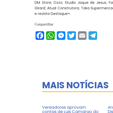
DM Store; Ozzo; Studio Jaque de Jesus; Fab
Girard; Atual Construtora; Taka Supermercado;
e revista Destaque+.
Compartilhar
Facebook
WhatsApp
Messenger
Twitter
Email
Telegram
MAIS NOTÍCIAS
Vereadores aprovam
Ar
contas de Luis Camargo do
Di