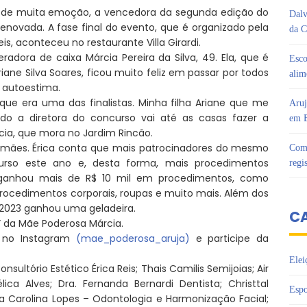
te de muita emoção, a vencedora da segunda edição do
Dalv
novada. A fase final do evento, que é organizado pela
da C
is, aconteceu no restaurante Villa Girardi.
adora de caixa Márcia Pereira da Silva, 49. Ela, que é
Esco
ane Silva Soares, ficou muito feliz em passar por todos
alim
a autoestima.
que era uma das finalistas. Minha filha Ariane que me
Aruj
ndo a diretora do concurso vai até as casas fazer a
em B
rcia, que mora no Jardim Rincão.
 mães. Érica conta que mais patrocinadores do mesmo
Com 
rso este ano e, desta forma, mais procedimentos
regi
 ganhou mais de R$ 10 mil em procedimentos, como
rocedimentos corporais, roupas e muito mais. Além dos
 2023 ganhou uma geladeira.
C
” da Mãe Poderosa Márcia.
 no Instagram
(mae_poderosa_aruja)
e participe da
Elei
ultório Estético Érica Reis; Thais Camilis Semijoias; Air
ica Alves; Dra. Fernanda Bernardi Dentista; Christtal
Espo
Ana Carolina Lopes – Odontologia e Harmonização Facial;