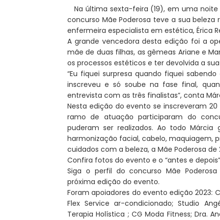
Na última sexta-feira (19), em uma noi
concurso Mãe Poderosa teve a sua beleza re
enfermeira especialista em estética, Érica Re
A grande vencedora desta edição foi a oper
mãe de duas filhas, as gêmeas Ariane e Mari
os processos estéticos e ter devolvida a su
“Eu fiquei surpresa quando fiquei sabendo 
inscreveu e só soube na fase final, qua
entrevista com as três finalistas”, conta Má
Nesta edição do evento se inscreveram 20
ramo de atuação participaram do concu
puderam ser realizados. Ao todo Márcia
harmonização facial, cabelo, maquiagem, p
cuidados com a beleza, a Mãe Poderosa de
Confira fotos do evento e o “antes e depois
Siga o perfil do concurso Mãe Poderosa
próxima edição do evento.
Foram apoiadores do evento edição 2023: Cons
Flex Service ar-condicionado; Studio Angél
Terapia Holística ; CG Moda Fitness; Dra. 