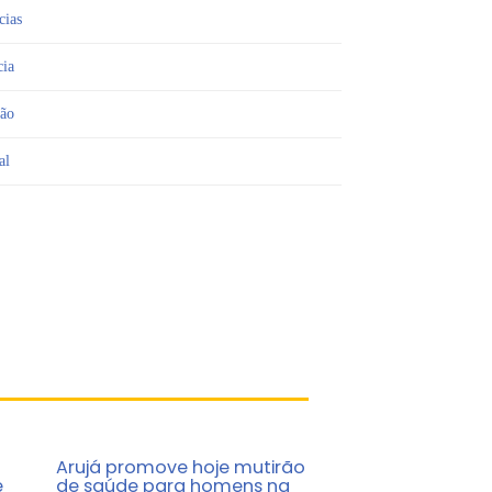
cias
cia
ião
al
Arujá promove hoje mutirão
e
de saúde para homens na