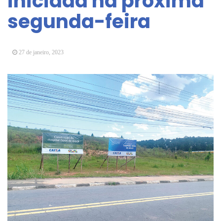
iniciada na próxima
Arujá promove 2º encontro da Jornada de
segunda-feira
Conhecimento em Bem-Estar Animal no Parque
dos Ipês
Arujá terá novo posto para emissão do Cartão
TOP
27 de janeiro, 2023