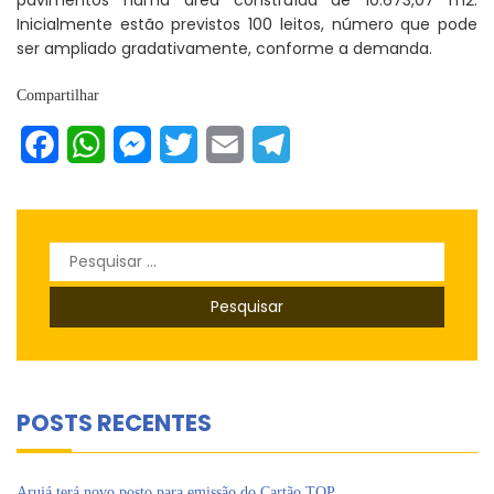
Inicialmente estão previstos 100 leitos, número que pode
ser ampliado gradativamente, conforme a demanda.
Compartilhar
Facebook
WhatsApp
Messenger
Twitter
Email
Telegram
Pesquisar
por:
POSTS RECENTES
Arujá terá novo posto para emissão do Cartão TOP