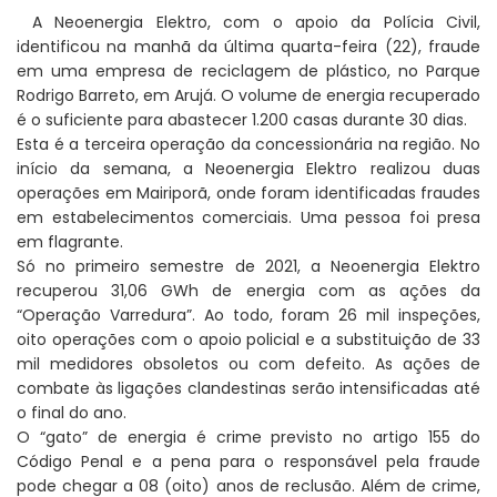
A Neoenergia Elektro, com o apoio da Polícia Civil,
identificou na manhã da última quarta-feira (22), fraude
em uma empresa de reciclagem de plástico, no Parque
Rodrigo Barreto, em Arujá. O volume de energia recuperado
é o suficiente para abastecer 1.200 casas durante 30 dias.
Esta é a terceira operação da concessionária na região. No
início da semana, a Neoenergia Elektro realizou duas
operações em Mairiporã, onde foram identificadas fraudes
em estabelecimentos comerciais. Uma pessoa foi presa
em flagrante.
Só no primeiro semestre de 2021, a Neoenergia Elektro
recuperou 31,06 GWh de energia com as ações da
“Operação Varredura”. Ao todo, foram 26 mil inspeções,
oito operações com o apoio policial e a substituição de 33
mil medidores obsoletos ou com defeito. As ações de
combate às ligações clandestinas serão intensificadas até
o final do ano.
O “gato” de energia é crime previsto no artigo 155 do
Código Penal e a pena para o responsável pela fraude
pode chegar a 08 (oito) anos de reclusão. Além de crime,