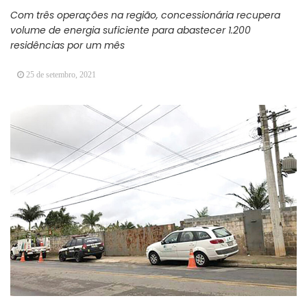
Vereadores Mirins iniciam jornada no Legislativo
Com três operações na região, concessionária recupera
com participação em Sessão Simulada
volume de energia suficiente para abastecer 1.200
residências por um mês
CONDEMAT+ e Sesc Mogi das Cruzes
promovem palestra sobre diversidade e inclusão no
25 de setembro, 2021
mercado de trabalho