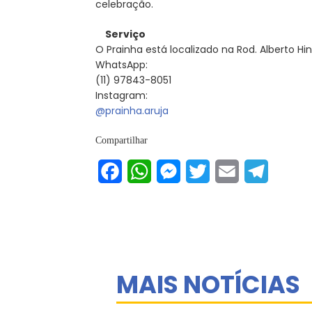
celebração.
Serviço
O Prainha está localizado na Rod. Alberto Hi
WhatsApp:
(11) 97843-8051
Instagram:
@prainha.aruja
Compartilhar
Facebook
WhatsApp
Messenger
Twitter
Email
Telegram
MAIS NOTÍCIAS