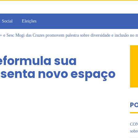
Social
Eleições
Sesc Mogi das Cruzes promovem palestra sobre diversidade e inclusão no m
a toma posse como vereadora durante sessão da Câmara de Arujá
islativo de Arujá entrega 1 tonelada de alimentos ao Fundo Social do municípi
reformula sua
e 2º encontro da Jornada de Conhecimento em Bem-Estar Animal no Parque do
as reforçadas de multivacinação, Arujá não registra casos de sarampo há 6 anos
esenta novo espaço
rins iniciam jornada no Legislativo com participação em Sessão Simulada
PO
CON
sobr