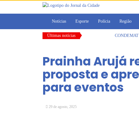
Notícias
Esporte
Polícia
Região
Últimas notícias
CONDEMAT+ e 
Dalvana Penh
Escola do Leg
Prainha Arujá 
Arujá promov
Com estratégi
proposta e apr
Vereadores Mi
para eventos
29 de agosto, 2025