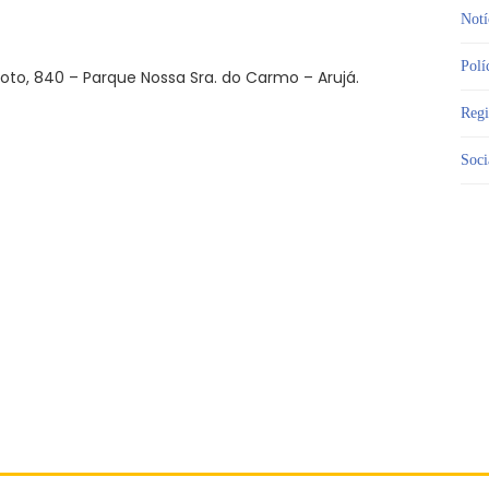
Notí
Polí
noto, 840 – Parque Nossa Sra. do Carmo – Arujá.
Reg
Soci