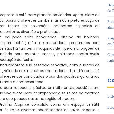
Dalv
da C
proposta e está com grandes novidades. Agora, além de
 local passa a oferecer também um completo espaço de
Esco
ar festas de aniversário, encontros especiais ou
alim
conforto, diversão e praticidade.
equipado com brinquedão, piscina de bolinhas,
Aruj
ivo para bebês, além de recreadores preparados para
em B
iversão. Há também máquinas de fliperama, opções de
nejada para eventos: mesas, poltronas confortáveis,
Com 
ecoração de festas.
regi
ainha mantém sua essência esportiva, com quadras de
ei, vôlei de areia e outras modalidades. Um diferencial é
ferecer aos convidados o uso das quadras, garantindo
C
durante a comemoração.
o para receber o público em diferentes ocasiões: um
ao vivo e até para acompanhar o seu time do coração
Elei
ura que poucas casas na região oferecem.
ainha Arujá se consolida como um espaço versátil,
Espo
 às mais diversas necessidades de lazer, esporte e