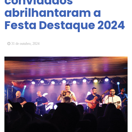
convidados
Arujá promove 2º encontro da Jornada de
abrilhantaram a
Conhecimento em Bem-Estar Animal no Parque
dos Ipês
Festa Destaque 2024
Arujá terá novo posto para emissão do Cartão
TOP
31 de outubro, 2024