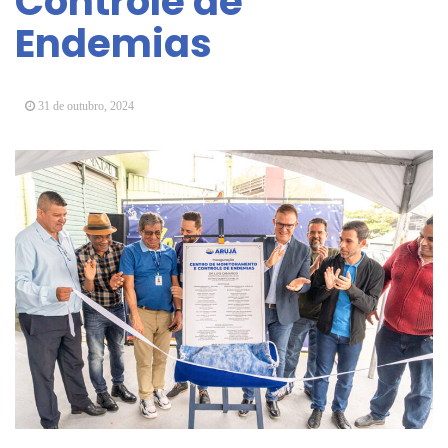
Controle de
Arujá promove 2º encontro da Jornada de
Endemias
Conhecimento em Bem-Estar Animal no Parque
dos Ipês
Arujá terá novo posto para emissão do Cartão
TOP
31 de outubro, 2024