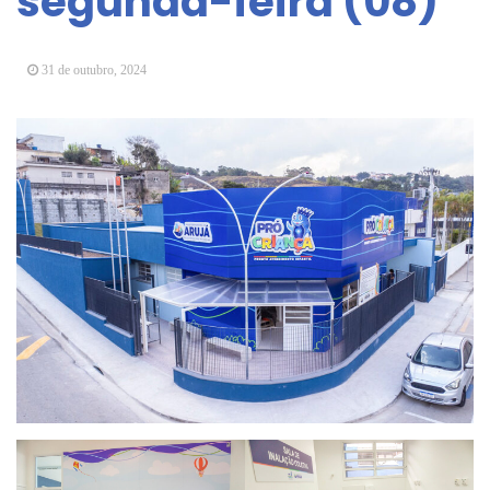
segunda-feira (08)
Vereadores Mirins iniciam jornada no Legislativo
com participação em Sessão Simulada
31 de outubro, 2024
CONDEMAT+ e Sesc Mogi das Cruzes
promovem palestra sobre diversidade e inclusão no
mercado de trabalho