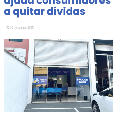
ajuda consumidores
Arujá promove 2º encontro da Jornada de
a quitar dívidas
Conhecimento em Bem-Estar Animal no Parque
dos Ipês
Arujá terá novo posto para emissão do Cartão
TOP
10 de janeiro, 2025