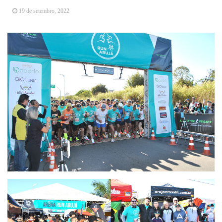
Vereadores Mirins iniciam jornada no Legislativo
19 de setembro, 2022
com participação em Sessão Simulada
CONDEMAT+ e Sesc Mogi das Cruzes
promovem palestra sobre diversidade e inclusão no
mercado de trabalho