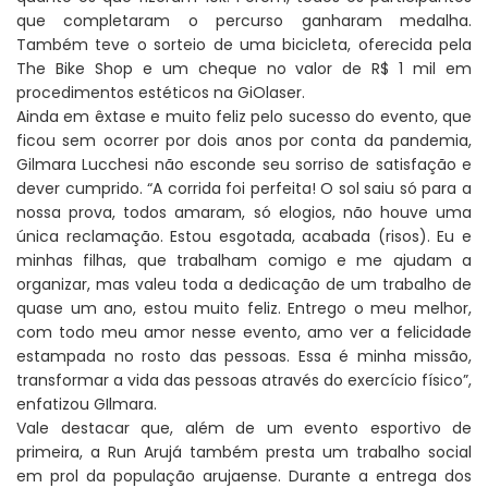
que completaram o percurso ganharam medalha.
Também teve o sorteio de uma bicicleta, oferecida pela
The Bike Shop e um cheque no valor de R$ 1 mil em
procedimentos estéticos na GiOlaser.
Ainda em êxtase e muito feliz pelo sucesso do evento, que
ficou sem ocorrer por dois anos por conta da pandemia,
Gilmara Lucchesi não esconde seu sorriso de satisfação e
dever cumprido. “A corrida foi perfeita! O sol saiu só para a
nossa prova, todos amaram, só elogios, não houve uma
única reclamação. Estou esgotada, acabada (risos). Eu e
minhas filhas, que trabalham comigo e me ajudam a
organizar, mas valeu toda a dedicação de um trabalho de
quase um ano, estou muito feliz. Entrego o meu melhor,
com todo meu amor nesse evento, amo ver a felicidade
estampada no rosto das pessoas. Essa é minha missão,
transformar a vida das pessoas através do exercício físico”,
enfatizou GIlmara.
Vale destacar que, além de um evento esportivo de
primeira, a Run Arujá também presta um trabalho social
em prol da população arujaense. Durante a entrega dos