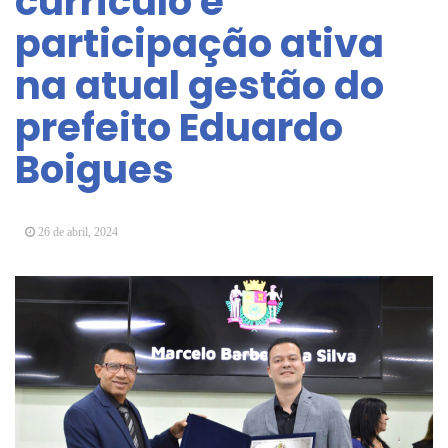
currículo e
Arujá promove 2º encontro da Jornada de
participação ativa
Conhecimento em Bem-Estar Animal no Parque
dos Ipês
na atual gestão do
Arujá terá novo posto para emissão do Cartão
TOP
prefeito Eduardo
Boigues
26 de abril, 2024