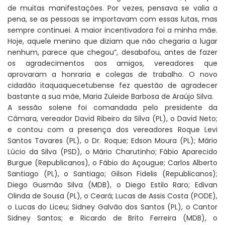
de muitas manifestações. Por vezes, pensava se valia a
pena, se as pessoas se importavam com essas lutas, mas
sempre continuei. A maior incentivadora foi a minha mãe.
Hoje, aquele menino que diziam que não chegaria a lugar
nenhum, parece que chegou”, desabafou, antes de fazer
os agradecimentos aos amigos, vereadores que
aprovaram a honraria e colegas de trabalho. O novo
cidadão itaquaquecetubense fez questão de agradecer
bastante a sua mãe, Maria Zuleide Barbosa de Araújo Silva.
A sessão solene foi comandada pelo presidente da
Câmara, vereador David Ribeiro da Silva (PL), o David Neto;
e contou com a presença dos vereadores Roque Levi
Santos Tavares (PL), o Dr. Roque; Edson Moura (PL); Mário
Lúcio da Silva (PSD), o Mário Charutinho; Fábio Aparecido
Burgue (Republicanos), o Fábio do Açougue; Carlos Alberto
Santiago (PL), o Santiago; Gilson Fidelis (Republicanos);
Diego Gusmão Silva (MDB), o Diego Estilo Raro; Edivan
Olinda de Sousa (PL), o Ceará; Lucas de Assis Costa (PODE),
o Lucas do Liceu; Sidney Galvão dos Santos (PL), o Cantor
Sidney Santos; e Ricardo de Brito Ferreira (MDB), o