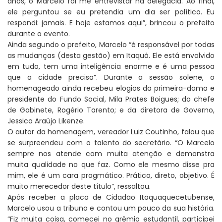
anos, o Marcelo foi me entrevistar na delegacia. Ao final,
ele perguntou se eu pretendia um dia ser político. Eu
respondi: jamais. E hoje estamos aqui”, brincou o prefeito
durante o evento.
Ainda segundo o prefeito, Marcelo “é responsável por todas
as mudanças (desta gestão) em Itaquá. Ele está envolvido
em tudo, tem uma inteligência enorme e é uma pessoa
que a cidade precisa”. Durante a sessão solene, o
homenageado ainda recebeu elogios da primeira-dama e
presidente do Fundo Social, Mila Prates Boigues; do chefe
de Gabinete, Rogério Tarento; e da diretora de Governo,
Jessica Araújo Likenze.
O autor da homenagem, vereador Luiz Coutinho, falou que
se surpreendeu com o talento do secretário. “O Marcelo
sempre nos atende com muita atenção e demonstra
muita qualidade no que faz. Como ele mesmo disse pra
mim, ele é um cara pragmático. Prático, direto, objetivo. É
muito merecedor deste título”, ressaltou.
Após receber a placa de Cidadão Itaquaquecetubense,
Marcelo usou a tribuna e contou um pouco da sua história.
“Fiz muita coisa, comecei no grêmio estudantil, participei