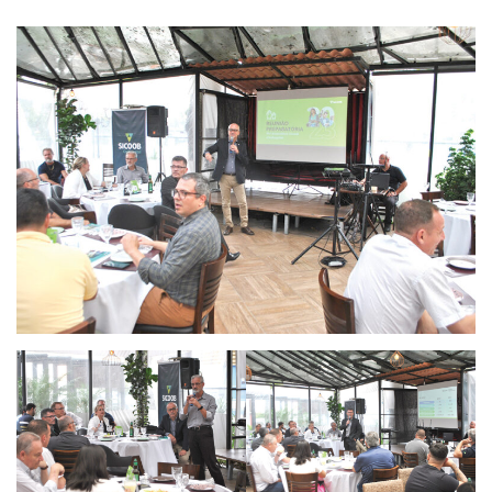
Arujá promove 2º encontro da Jornada de
Conhecimento em Bem-Estar Animal no Parque
dos Ipês
Arujá terá novo posto para emissão do Cartão
TOP