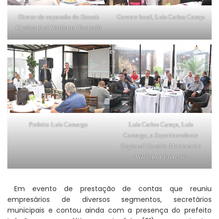
Diretor de expansão do Sicoob
Gerente local, Luís Carlos Caraça
Credicapital Waldemar Paetzold
Prefeito Luís Camargo
Luís Carlos Caraça, Luís
Camargo, a Superintendente
Regional Daniela Montanari e
Waldemar Paetzold
Em evento de prestação de contas que reuniu
empresários de diversos segmentos, secretários
municipais e contou ainda com a presença do prefeito