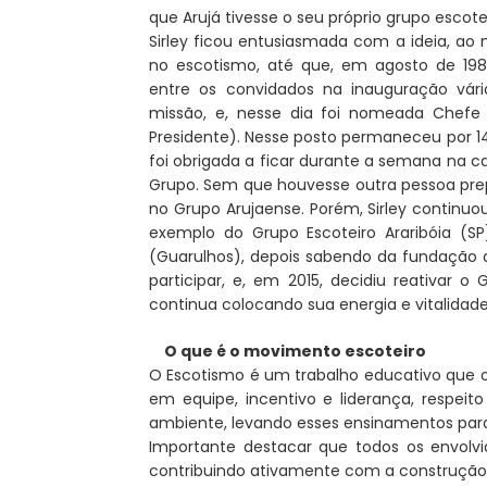
que Arujá tivesse o seu próprio grupo escote
Sirley ficou entusiasmada com a ideia, ao
no escotismo, até que, em agosto de 198
entre os convidados na inauguração vári
missão, e, nesse dia foi nomeada Chefe 
Presidente). Nesse posto permaneceu por 14
foi obrigada a ficar durante a semana na cap
Grupo. Sem que houvesse outra pessoa prep
no Grupo Arujaense. Porém, Sirley continu
exemplo do Grupo Escoteiro Araribóia (SP
(Guarulhos), depois sabendo da fundação d
participar, e, em 2015, decidiu reativar o
continua colocando sua energia e vitalidad
O que é o movimento escoteiro
O Escotismo é um trabalho educativo que o
em equipe, incentivo e liderança, respei
ambiente, levando esses ensinamentos para 
Importante destacar que todos os envolv
contribuindo ativamente com a construçã