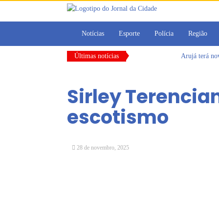
Notícias
Esporte
Polícia
Região
Últimas notícias
Arujá terá n
Vereadores M
CONDEMAT+ e 
Sirley Terencia
Dalvana Penh
Escola do Leg
escotismo
Arujá promov
28 de novembro, 2025