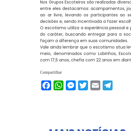
Nos Grupos Escoteiros são realizadas diver
entre eles destacamos: acampamentos, jogos
ao ar livre, levando os participantes ao
decisões e, sendo incentivada a fazer esco
O escotismo utiliza a experiência pessoal e 
do caráter, buscando entregar para a so
façam a diferença em suas comunidades.
Vale ainda lembrar que o escotismo atua le
meio, denominados como Lobinhos, Escotei
com 17,5 anos, chefia com 22 anos em dian
Compartilhar
Facebook
WhatsApp
Messenger
Twitter
Email
Telegram