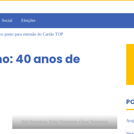
Social
Eleições
ovo posto para emissão do Cartão TOP
irins participam de Sessão Simulada na Câmara de Arujá
Sesc Mogi das Cruzes promovem palestra sobre diversidade e inclusão no m
no: 40 anos de
a toma posse como vereadora durante sessão da Câmara de Arujá
islativo de Arujá entrega 1 tonelada de alimentos ao Fundo Social do municípi
e 2º encontro da Jornada de Conhecimento em Bem-Estar Animal no Parque do
PO
Aruj
Erik Terenciano, Sirley Terenciano e Ícaro Terenciano
Vere