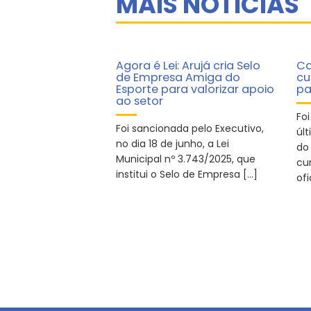
MAIS NOTÍCIAS
Agora é Lei: Arujá cria Selo
Ca
de Empresa Amiga do
cu
Esporte para valorizar apoio
pa
ao setor
Fo
Foi sancionada pelo Executivo,
úl
no dia 18 de junho, a Lei
do 
Municipal nº 3.743/2025, que
cur
institui o Selo de Empresa […]
ofi