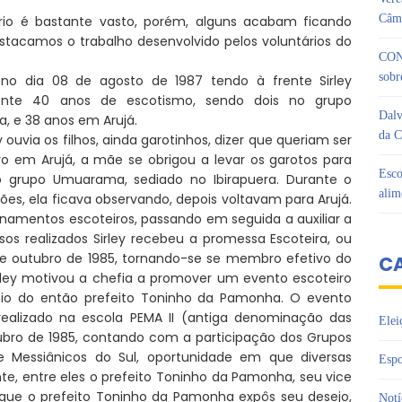
Câma
rio é bastante vasto, porém, alguns acabam ficando
stacamos o trabalho desenvolvido pelos voluntários do
CON
sobr
 no dia 08 de agosto de 1987 tendo à frente Sirley
nte 40 anos de escotismo, sendo dois no grupo
Dalv
, e 38 anos em Arujá.
da C
 ouvia os filhos, ainda garotinhos, dizer que queriam ser
o em Arujá, a mãe se obrigou a levar os garotos para
Esco
no grupo Umuarama, sediado no Ibirapuera. Durante o
alim
s, ela ficava observando, depois voltavam para Arujá.
namentos escoteiros, passando em seguida a auxiliar a
sos realizados Sirley recebeu a promessa Escoteira, ou
 de outubro de 1985, tornando-se se membro efetivo do
C
ley motivou a chefia a promover um evento escoteiro
oio do então prefeito Toninho da Pamonha. O evento
realizado na escola PEMA II (antiga denominação das
Elei
tubro de 1985, contando com a participação dos Grupos
 e Messiânicos do Sul, oportunidade em que diversas
Espo
te, entre eles o prefeito Toninho da Pamonha, seu vice
o que o prefeito Toninho da Pamonha expôs seu desejo,
Notí