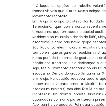
O leque de opções de trabalho voluntá
menos visíveis que outros. Nessa edição de
Movimento Escoteiro.
Em Arujá o Grupo Escoteiro foi fundado
Terenciano, que comemorou recenteme
Umuarama, que tem sede na capital paulista
Residente no município desde de 1980, Sirley
escoteiros. Como não havia grupo escoteir
São Paulo. Lá eles iniciaram escotismo 
tempo em que os garotos recebiam instruçõe
Nesse período foi tomando gosto pelos ensi
chefia nos trabalhos. Pela dedicação e cur
seja, fez o juramento escoteiro no dia 05
escotismo. Dentro do grupo Umuarama, Sir
em Arujá. Na ocasião recebeu todo o ap
denominado Acantonamento Distrital foi 
escolas municipais) nos dias 12 e 13 de ou
Escoteiros: Umuarama, Abaeté, Piratinins
autoridades do município se fizeram presen
Abel Larini e vereadores. Foi nessa ocasiã