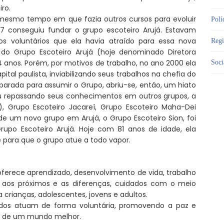
iro.
 mesmo tempo em que fazia outros cursos para evoluir
Polí
7 conseguiu fundar o grupo escoteiro Arujá. Estavam
os voluntários que ela havia atraído para essa nova
Reg
do Grupo Escoteiro Arujá (hoje denominado Diretora
 anos. Porém, por motivos de trabalho, no ano 2000 ela
Soci
ital paulista, inviabilizando seus trabalhos na chefia do
arada para assumir o Grupo, abriu-se, então, um hiato
ou repassando seus conhecimentos em outros grupos, a
), Grupo Escoteiro Jacareí, Grupo Escoteiro Maha-Dei
e um novo grupo em Arujá, o Grupo Escoteiro Sion, foi
 Grupo Escoteiro Arujá. Hoje com 81 anos de idade, ela
e para que o grupo atue a todo vapor.
ferece aprendizado, desenvolvimento de vida, trabalho
to aos próximos e as diferenças, cuidados com o meio
crianças, adolescentes, jovens e adultos.
idos atuam de forma voluntária, promovendo a paz e
o de um mundo melhor.