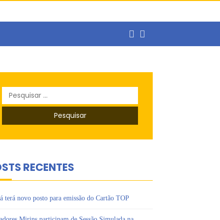
ercado de trabalho
Pesquisar
o
por:
s Ipês
STS RECENTES
á terá novo posto para emissão do Cartão TOP
adores Mirins participam de Sessão Simulada na