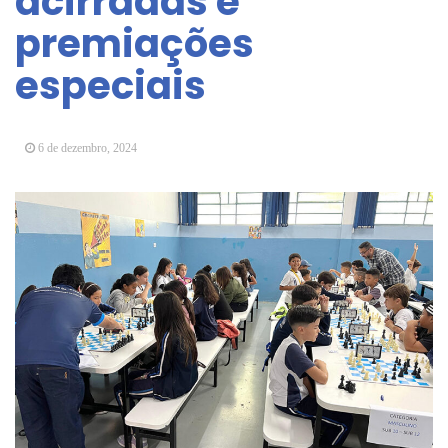
acirradas e
Vereadores Mirins iniciam jornada no Legislativo
premiações
com participação em Sessão Simulada
especiais
CONDEMAT+ e Sesc Mogi das Cruzes
promovem palestra sobre diversidade e inclusão no
mercado de trabalho
6 de dezembro, 2024