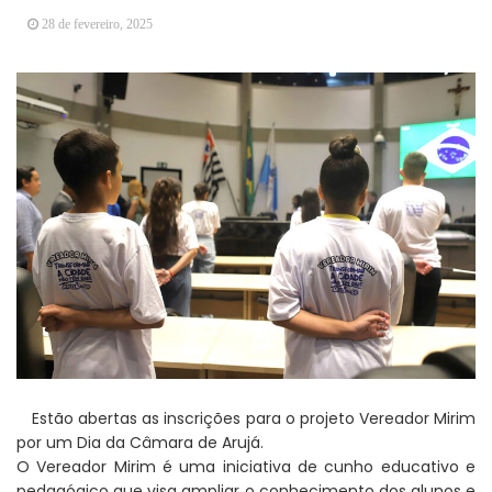
Arujá promove 2º encontro da Jornada de
28 de fevereiro, 2025
Conhecimento em Bem-Estar Animal no Parque
dos Ipês
Arujá terá novo posto para emissão do Cartão
TOP
Estão abertas as inscrições para o projeto Vereador Mirim
por um Dia da Câmara de Arujá.
O Vereador Mirim é uma iniciativa de cunho educativo e
pedagógico que visa ampliar o conhecimento dos alunos e