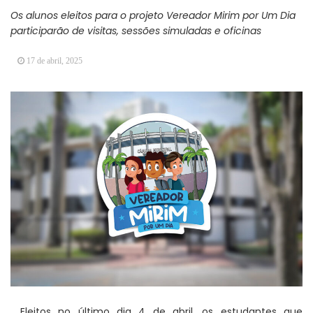
Vereadores Mirins iniciam jornada no Legislativo
Os alunos eleitos para o projeto Vereador Mirim por Um Dia
com participação em Sessão Simulada
participarão de visitas, sessões simuladas e oficinas
CONDEMAT+ e Sesc Mogi das Cruzes
17 de abril, 2025
promovem palestra sobre diversidade e inclusão no
mercado de trabalho
Eleitos no último dia 4 de abril, os estudantes que