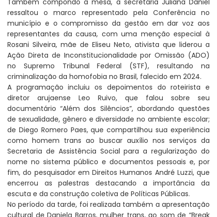
Também compondo a mesa, a secretária Juliana Daniel
ressaltou o marco representado pela Conferência no
município e o compromisso da gestão em dar voz aos
representantes da causa, com uma menção especial à
Rosani Silveira, mãe de Eliseu Neto, ativista que liderou a
Ação Direta de Inconstitucionalidade por Omissão (ADO)
no Supremo Tribunal Federal (STF), resultando na
criminalização da homofobia no Brasil, falecido em 2024.
A programação incluiu os depoimentos do roteirista e
diretor arujaense Leo Ruivo, que falou sobre seu
documentário “Além dos Silêncios”, abordando questões
de sexualidade, gênero e diversidade no ambiente escolar;
de Diego Romero Paes, que compartilhou sua experiência
como homem trans ao buscar auxílio nos serviços da
Secretaria de Assistência Social para a regularização do
nome no sistema público e documentos pessoais e, por
fim, do pesquisador em Direitos Humanos André Luzzi, que
encerrou as palestras destacando a importância da
escuta e da construção coletiva de Políticas Públicas.
No período da tarde, foi realizada também a apresentação
cultural de Daniela Barros, mulher trans, ao som de “Break