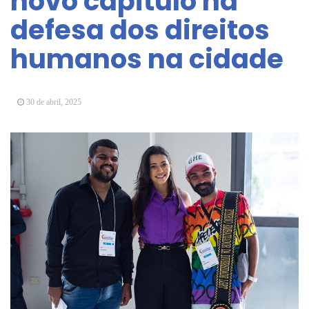
novo capítulo na
Arujá promove 2º encontro da Jornada de
defesa dos direitos
Conhecimento em Bem-Estar Animal no Parque
dos Ipês
humanos na cidade
Arujá terá novo posto para emissão do Cartão
TOP
30 de abril, 2025