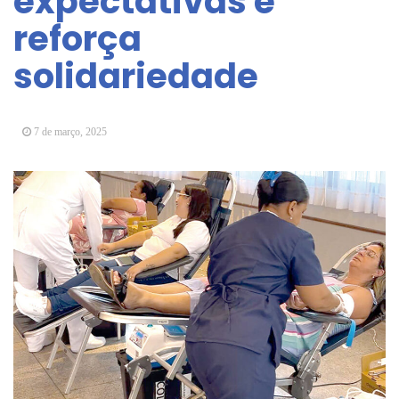
expectativas e
Arujá promove 2º encontro da Jornada de
reforça
Conhecimento em Bem-Estar Animal no Parque
dos Ipês
solidariedade
Arujá terá novo posto para emissão do Cartão
TOP
7 de março, 2025