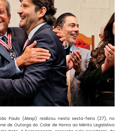
ão Paulo (Alesp) realizou nesta sexta-feira (27), no
lene de Outorga do Colar de Honra ao Mérito Legislativo