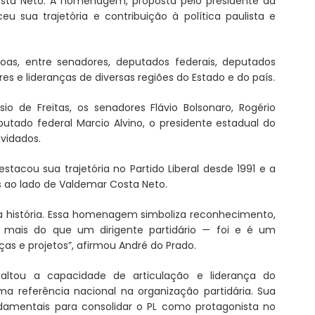
osta Neto. A homenagem, proposta pelo presidente da
 sua trajetória e contribuição à política paulista e
soas, entre senadores, deputados federais, deputados
res e lideranças de diversas regiões do Estado e do país.
io de Freitas, os senadores Flávio Bolsonaro, Rogério
utado federal Marcio Alvino, o presidente estadual do
nvidados.
stacou sua trajetória no Partido Liberal desde 1991 e a
 ao lado de Valdemar Costa Neto.
a história. Essa homenagem simboliza reconhecimento,
i mais do que um dirigente partidário — foi e é um
ças e projetos”, afirmou André do Prado.
saltou a capacidade de articulação e liderança do
 referência nacional na organização partidária. Sua
ndamentais para consolidar o PL como protagonista no