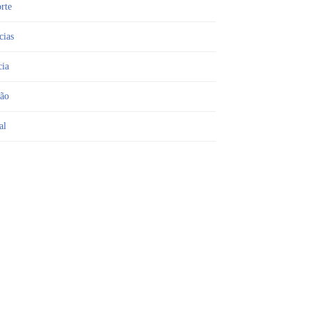
rte
cias
cia
ião
al