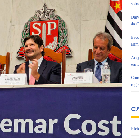
sobr
Dalv
da C
Esco
alim
Aruj
em B
Com 
regi
C
Elei