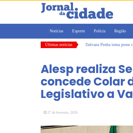
Notícias
Esporte
Polícia
Região
Últimas notícias
Dalvana Penha toma posse c
Escola do Legislativo de Ar
Arujá promove 2º encontro
Alesp realiza S
Com estratégias reforçadas 
Vereadores Mirins iniciam 
concede Colar d
CONDEMAT+ e Sesc Mogi das
Legislativo a V
27 de fevereiro, 2026