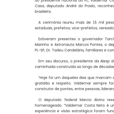
ao presidente nacional do PL, Valdemar C
Casa, deputado André do Prado, reconheceu
brasileira.
A cerimônia reuniu mais de 1,5 mil pes
estaduais, prefeitos, vice-prefeitos, vereado
Estiveram presentes o governador Tarcís
Marinho e Astronauta Marcos Pontes, o dep
PL-SP, Dr. Tadeu Candelária, familiares e co
Em seu discurso, o presidente da Alesp de
caminhada construída ao longo de décadas
“Hoje foi um daqueles dias que marcam 
gratidão e respeito. Valdemar sempre fo
construtor de pontes, entre pessoas, lideran
O deputado federal Marcio Alvino res
homenageado. “Valdemar Costa Neto é uma
experiência e visão estratégica foram fu