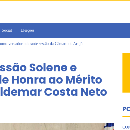
Social
Eleições
omo vereadora durante sessão da Câmara de Arujá
ujá entrega 1 tonelada de alimentos ao Fundo Social do município
 da Jornada de Conhecimento em Bem-Estar Animal no Parque dos Ipês
essão Solene e
de multivacinação, Arujá não registra casos de sarampo há 6 anos
jornada no Legislativo com participação em Sessão Simulada
e Honra ao Mérito
 Cruzes promovem palestra sobre diversidade e inclusão no mercado de tra
aldemar Costa Neto
PO
CON