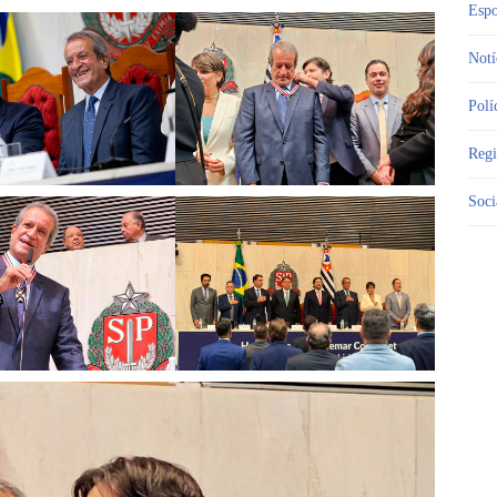
Espo
Notí
Polí
Reg
Soci