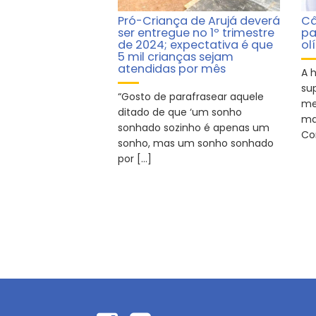
Pró-Criança de Arujá deverá
Câ
ser entregue no 1º trimestre
pa
de 2024; expectativa é que
ol
5 mil crianças sejam
atendidas por mês
A 
su
“Gosto de parafrasear aquele
me
ditado de que ‘um sonho
ma
sonhado sozinho é apenas um
Co
sonho, mas um sonho sonhado
por […]