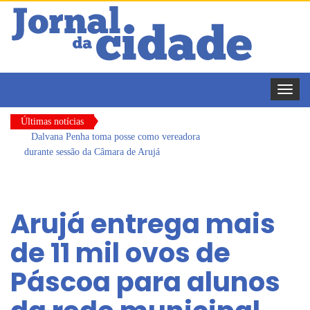
Toggle
naviga
Últimas notícias
Dalvana Penha toma posse como vereadora
durante sessão da Câmara de Arujá
Escola do Legislativo de Arujá entrega 1 tonelada
de alimentos ao Fundo Social do município
Arujá entrega mais
Arujá promove 2º encontro da Jornada de
de 11 mil ovos de
Conhecimento em Bem-Estar Animal no Parque
dos Ipês
Páscoa para alunos
Com estratégias reforçadas de multivacinação,
Arujá não registra casos de sarampo há 6 anos