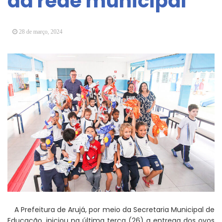
da rede municipal
Vereadores Mirins iniciam jornada no Legislativo
com participação em Sessão Simulada
28 de março, 2024
CONDEMAT+ e Sesc Mogi das Cruzes
promovem palestra sobre diversidade e inclusão no
mercado de trabalho
A Prefeitura de Arujá, por meio da Secretaria Municipal de
Educação, iniciou na última terça (26) a entrega dos ovos