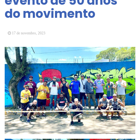
evento de 50 anos
Arujá promove 2º encontro da Jornada de
do movimento
Conhecimento em Bem-Estar Animal no Parque
dos Ipês
Arujá terá novo posto para emissão do Cartão
TOP
17 de novembro, 2023