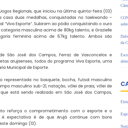
Câma
ogos Regionais, que iniciou na última quinta-feira (03)
para casa duas medalhas, conquistadas no taekwondo –
CON
l “Viva Esporte”. Subiram ao pódio conquistando o ouro
sobr
categoria masculina acima de 80kg talento, e Grazielle
goria feminina acima de 67kg talento. Ambos são
Dalv
da C
de São José dos Campos, Ferraz de Vasconcelos e
Esco
tas arujaenses, todos do programa Viva Esporte, uma
alim
aria Municipal de Esporte.
o representada no basquete, bocha, futsal masculino
C
ampo masculino sub-21, natação, vôlei de praia, vôlei de
io que está sendo realizado em São José dos Campos,
Elei
ato reforça o comprometimento com o esporte e o
Espo
. A expectativa é de que Arujá continue com bons
este domingo (13).
Notí