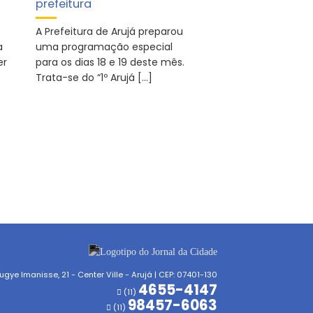
prefeitura
A Prefeitura de Arujá preparou
a
uma programação especial
er
para os dias 18 e 19 deste mês.
Trata-se do “1º Arujá […]
gye Imanisse, 21 - Center Ville - Arujá | CEP: 07401-130
4655-4147
(11)
98457-6063
(11)