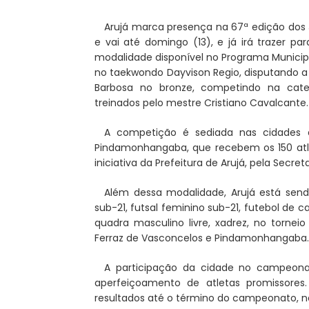
Arujá marca presença na 67ª edição dos J
e vai até domingo (13), e já irá trazer 
modalidade disponível no Programa Municipa
no taekwondo Dayvison Regio, disputando a 
Barbosa no bronze, competindo na cate
treinados pelo mestre Cristiano Cavalcante.
A competição é sediada nas cidades 
Pindamonhangaba, que recebem os 150 atle
iniciativa da Prefeitura de Arujá, pela Secret
Além dessa modalidade, Arujá está send
sub-21, futsal feminino sub-21, futebol de c
quadra masculino livre, xadrez, no torne
Ferraz de Vasconcelos e Pindamonhangaba.
A participação da cidade no campeon
aperfeiçoamento de atletas promissores
resultados até o término do campeonato, n