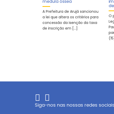
medula óssea
im
de
A Prefeitura de Arujá sancionou
O 
a lei que altera os critérios para
Le
concessão da isenção da taxa
Pa
de inscrição em […]
par
(15
Siga-nos nas nossas redes sociai