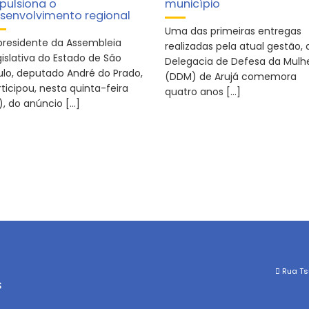
pulsiona o
município
senvolvimento regional
Uma das primeiras entregas
presidente da Assembleia
realizadas pela atual gestão, 
gislativa do Estado de São
Delegacia de Defesa da Mulh
ulo, deputado André do Prado,
(DDM) de Arujá comemora
ticipou, nesta quinta-feira
quatro anos […]
), do anúncio […]
Rua Tsu
s