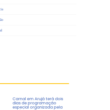
cia
ião
al
Carnal em Arujá terá dois
dias de programação
o
especial organizada pela