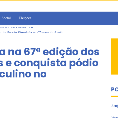
Social
Eleições
am de Sessão Simulada na Câmara de Arujá
 Cruzes promovem palestra sobre diversidade e inclusão no mercado de tra
omo vereadora durante sessão da Câmara de Arujá
a na 67ª edição dos
ujá entrega 1 tonelada de alimentos ao Fundo Social do município
 da Jornada de Conhecimento em Bem-Estar Animal no Parque dos Ipês
s e conquista pódio
 emissão do Cartão TOP
culino no
PO
Aruj
Vere