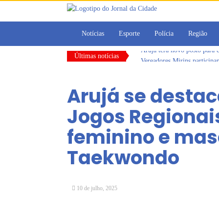
Notícias
Esporte
Polícia
Região
Últimas notícias
Vereadores Mirins particip
CONDEMAT+ e Sesc Mogi das
Dalvana Penha toma posse c
Arujá se destac
Escola do Legislativo de Ar
Arujá promove 2º encontro
Jogos Regionai
Arujá terá novo posto para
feminino e mas
Taekwondo
10 de julho, 2025