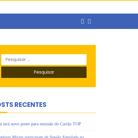
balho
Pesquisar
por:
STS RECENTES
á terá novo posto para emissão do Cartão TOP
adores Mirins participam de Sessão Simulada na