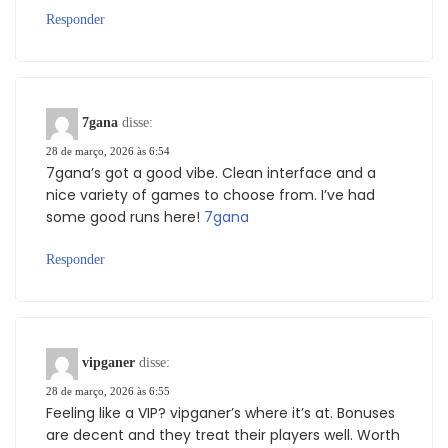
Responder
7gana
disse:
28 de março, 2026 às 6:54
7gana’s got a good vibe. Clean interface and a
nice variety of games to choose from. I’ve had
some good runs here!
7gana
Responder
vipganer
disse:
28 de março, 2026 às 6:55
Feeling like a VIP? vipganer’s where it’s at. Bonuses
are decent and they treat their players well. Worth