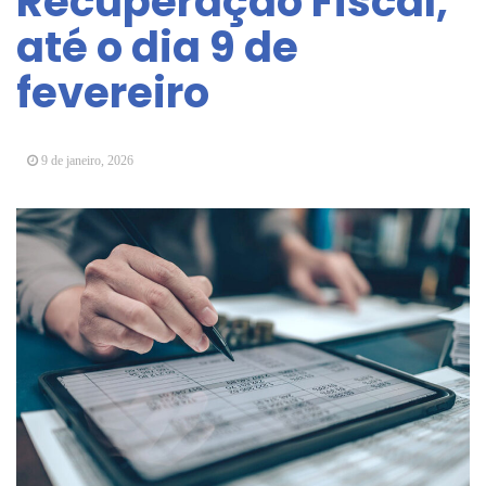
Recuperação Fiscal,
Vereadores Mirins iniciam jornada no Legislativo
até o dia 9 de
com participação em Sessão Simulada
fevereiro
CONDEMAT+ e Sesc Mogi das Cruzes
promovem palestra sobre diversidade e inclusão no
mercado de trabalho
9 de janeiro, 2026