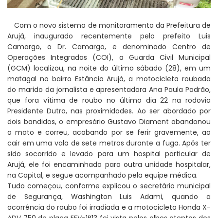
Com o novo sistema de monitoramento da Prefeitura de
Arujá, inaugurado recentemente pelo prefeito Luis
Camargo, o Dr. Camargo, e denominado Centro de
Operações Integradas (COI), a Guarda Civil Municipal
(GCM) localizou, na noite do último sábado (28), em um
matagal no bairro Estância Arujá, a motocicleta roubada
do marido da jornalista e apresentadora Ana Paula Padrão,
que fora vítima de roubo no último dia 22 na rodovia
Presidente Dutra, nas proximidades. Ao ser abordado por
dois bandidos, o empresário Gustavo Diament abandonou
a moto e correu, acabando por se ferir gravemente, ao
cair em uma vala de sete metros durante a fuga. Após ter
sido socorrido e levado para um hospital particular de
Arujá, ele foi encaminhado para outra unidade hospitalar,
na Capital, e segue acompanhado pela equipe médica.
Tudo começou, conforme explicou o secretário municipal
de Segurança, Washington Luis Adami, quando a
ocorrência do roubo foi irradiada e a motocicleta Honda X-
ADV 750 de placa EFV-1B13 foi vista pelos olhos atentos dos