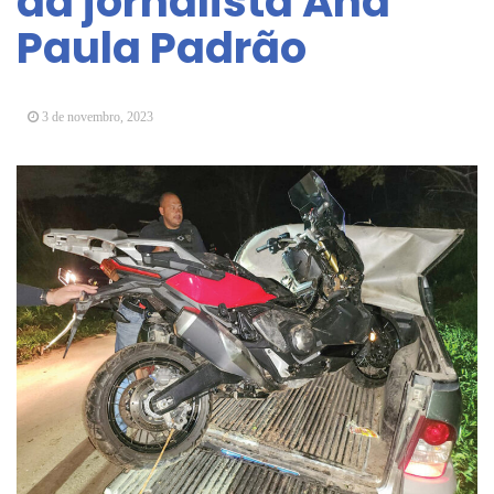
da jornalista Ana
Arujá promove 2º encontro da Jornada de
Paula Padrão
Conhecimento em Bem-Estar Animal no Parque
dos Ipês
Arujá terá novo posto para emissão do Cartão
TOP
3 de novembro, 2023