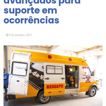
avançados para
Arujá promove 2º encontro da Jornada de
suporte em
Conhecimento em Bem-Estar Animal no Parque
dos Ipês
ocorrências
Arujá terá novo posto para emissão do Cartão
TOP
9 de setembro, 2022