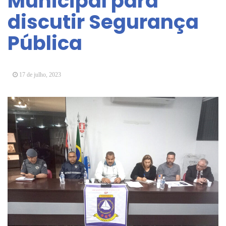
Municipal para
Vereadores Mirins iniciam jornada no Legislativo
discutir Segurança
com participação em Sessão Simulada
Pública
CONDEMAT+ e Sesc Mogi das Cruzes
promovem palestra sobre diversidade e inclusão no
mercado de trabalho
17 de julho, 2023