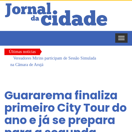
Toggle
naviga
Últimas notícias
Vereadores Mirins participam de Sessão Simulada
na Câmara de Arujá
CONDEMAT+ e Sesc Mogi das Cruzes
promovem palestra sobre diversidade e inclusão no
Guararema finaliza
mercado de trabalho
Dalvana Penha toma posse como vereadora
primeiro City Tour do
durante sessão da Câmara de Arujá
ano e já se prepara
Escola do Legislativo de Arujá entrega 1 tonelada
de alimentos ao Fundo Social do município