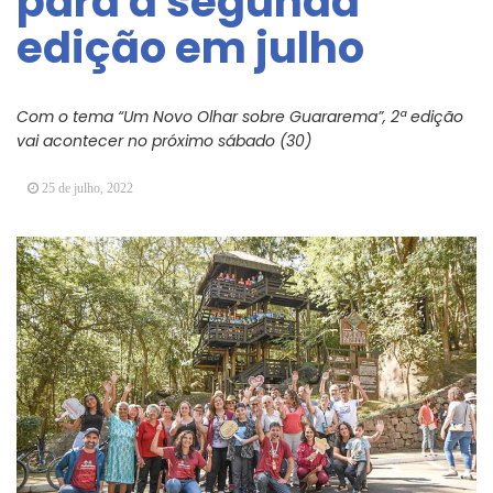
para a segunda
Arujá promove 2º encontro da Jornada de
edição em julho
Conhecimento em Bem-Estar Animal no Parque
dos Ipês
Arujá terá novo posto para emissão do Cartão
TOP
Com o tema “Um Novo Olhar sobre Guararema”, 2ª edição
vai acontecer no próximo sábado (30)
25 de julho, 2022