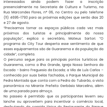
interessados ainda podem fazer a inscrição
presencialmente na Secretaria de Cultura e Turismo, na
Rua Marcondes Flores, n° 06, no Centro ou pelo telefone
(11) 4695-1793 para as próximas edições que serão dias 20
e 27 de agosto.
“Precisamos tornar os espaços públicos cada vez mais
próximos dos turistas e principalmente da nossa
população”, explica o secretário, Mateus Sartori. “O
programa do City Tour desperta esse sentimento de que
esses equipamentos são de Guararema e da população da
cidade”, completa.
O percurso segue para os principais pontos turísticos de
Guararema, como a Ilha Grande, Igreja Nossa Senhora da
Escada – bairro Freguesia da Escada; a Vila de Luís Carlos –
conhecida por suas belas fachadas, o Parque Municipal da
Pedra Montada que conta com a Pedra do Tubarão, a vista
panorâmica no Mirante Prefeito Gerbásio Marcelino, além
de uma parada para almoço.
No passeio é permitido que os participantes levem seu
lanche ou aproveitem para incentivar o comércio local,
desfrutando da comida típica do Restaurante do Parque