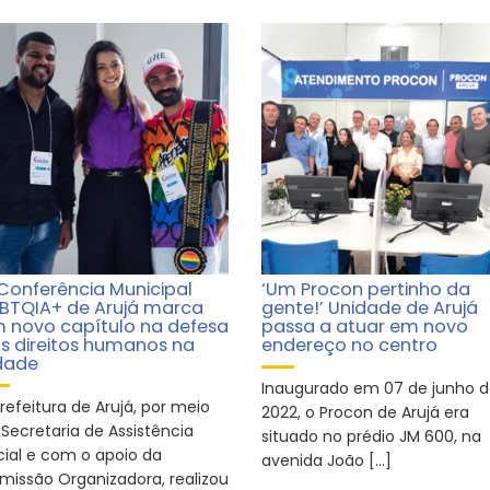
 Conferência Municipal
‘Um Procon pertinho da
BTQIA+ de Arujá marca
gente!’ Unidade de Arujá
 novo capítulo na defesa
passa a atuar em novo
s direitos humanos na
endereço no centro
dade
Inaugurado em 07 de junho 
refeitura de Arujá, por meio
2022, o Procon de Arujá era
 Secretaria de Assistência
situado no prédio JM 600, na
cial e com o apoio da
avenida João […]
missão Organizadora, realizou