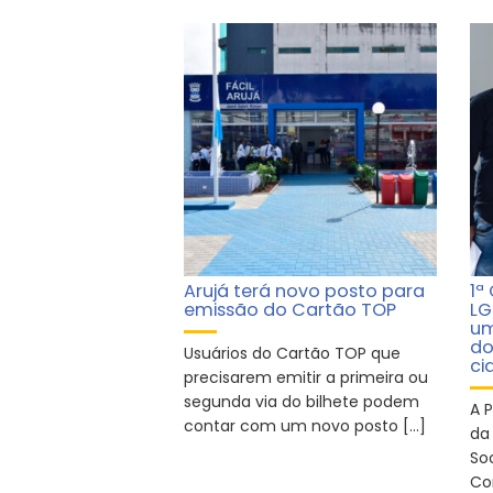
Arujá terá novo posto para
1ª
emissão do Cartão TOP
LG
um
do
Usuários do Cartão TOP que
ci
precisarem emitir a primeira ou
segunda via do bilhete podem
A P
contar com um novo posto […]
da
So
Co