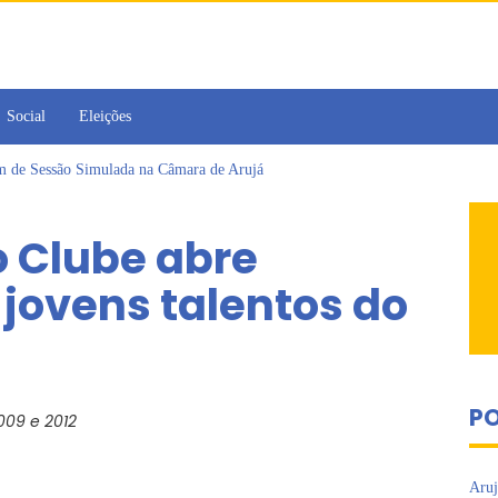
Social
Eleições
am de Sessão Simulada na Câmara de Arujá
 Cruzes promovem palestra sobre diversidade e inclusão no mercado de tra
omo vereadora durante sessão da Câmara de Arujá
o Clube abre
ujá entrega 1 tonelada de alimentos ao Fundo Social do município
 da Jornada de Conhecimento em Bem-Estar Animal no Parque dos Ipês
 jovens talentos do
 emissão do Cartão TOP
PO
009 e 2012
Aruj