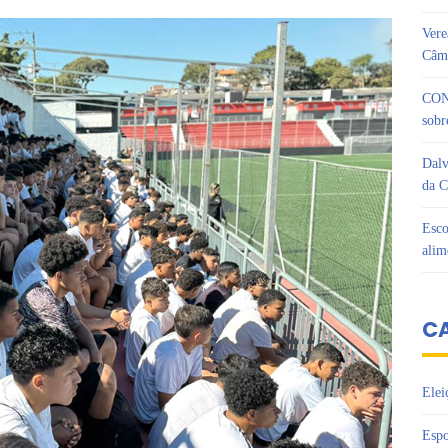
Vere
Câma
CON
sobr
Dalv
da C
Esco
alim
C
Elei
Espo