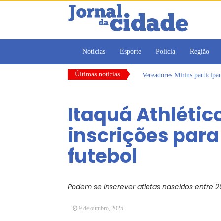
Notícias
Esporte
Polícia
Região
Últimas notícias
Vereadores Mirins particip
CONDEMAT+ e Sesc Mogi das
Dalvana Penha toma posse c
Itaquá Athlétic
Escola do Legislativo de Ar
Arujá promove 2º encontro
inscrições para
Arujá terá novo posto para
futebol
Podem se inscrever atletas nascidos entre 2
9 de outubro, 2025